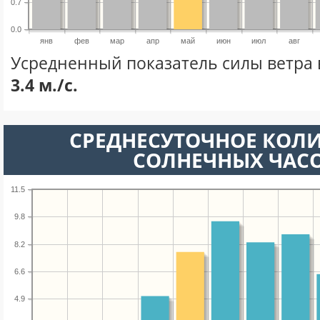
0.7
0.0
янв
фев
мар
апр
май
июн
июл
авг
Усредненный показатель силы ветра 
3.4 м./с.
СРЕДНЕСУТОЧНОЕ КОЛ
СОЛНЕЧНЫХ ЧАС
11.5
9.8
8.2
6.6
4.9