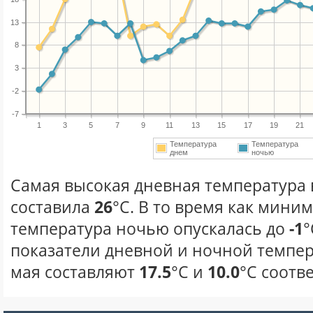
13
8
3
-2
-7
1
3
5
7
9
11
13
15
17
19
21
Температура
Температура
днем
ночью
Самая высокая дневная температура в
составила
26
°С. В то время как мини
температура ночью опускалась до
-1
°
показатели дневной и ночной темпер
мая составляют
17.5
°С и
10.0
°С соотв