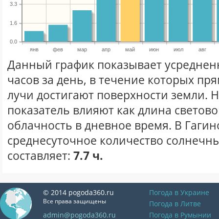
3.3
1.6
0.0
янв
фев
мар
апр
май
июн
июл
авг
Данный график показывает усреднен
часов за день, в течение которых п
лучи достигают поверхности земли. 
показатель влияют как длина световог
облачность в дневное время. В Гагин
среднесуточное количество солнечны
составляет:
7.7 ч.
© 2014 pogoda360.ru
Погода в Украине
Все права защищены
Погода в Литве
admin@pogoda360.ru
Погода в Румынии