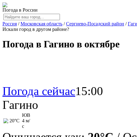
Погода в России
Россия
/
Московская область
/
Сергиево-Посадский район
/
Гаг
Искали город в другом районе?
Погода в Гагино в октябре
Погода сейчас
15:00
Гагино
ЮВ
20
°C
4 м/
с
Ощущается как:
20°C
/ О