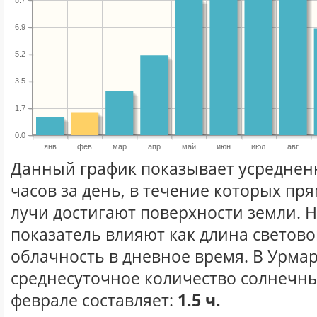
6.9
5.2
3.5
1.7
0.0
янв
фев
мар
апр
май
июн
июл
авг
Данный график показывает усреднен
часов за день, в течение которых п
лучи достигают поверхности земли. 
показатель влияют как длина световог
облачность в дневное время. В Урма
среднесуточное количество солнечны
феврале составляет:
1.5 ч.