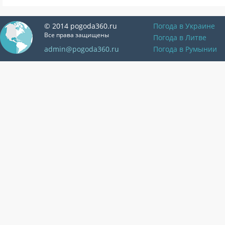
© 2014 pogoda360.ru
Погода в Украине
Все права защищены
Погода в Литве
admin@pogoda360.ru
Погода в Румынии