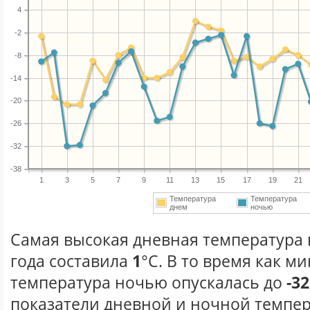
4
-2
-8
-14
-20
-26
-32
-38
1
3
5
7
9
11
13
15
17
19
21
Температура
Температура
днем
ночью
Самая высокая дневная температура 
года составила
1
°С. В то время как 
температура ночью опускалась до
-32
показатели дневной и ночной темпер