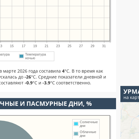
13
15
17
19
21
23
25
27
29
31
ратура
Температура
ночью
в марте 2026 года составила
4
°С. В то время как
скалась до
-26
°C. Средние показатели дневной и
 составляют
-0.9
°С и
-3.9
°С соответственно.
УРМ
на кар
ЧНЫЕ И ПАСМУРНЫЕ ДНИ, %
Солнечные
дни
Облачные
дни