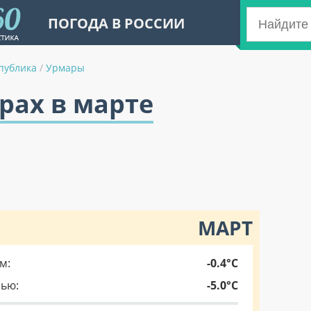
ПОГОДА В РОССИИ
публика
/
Урмары
рах в марте
МАРТ
м:
-0.4°C
чью:
-5.0°C