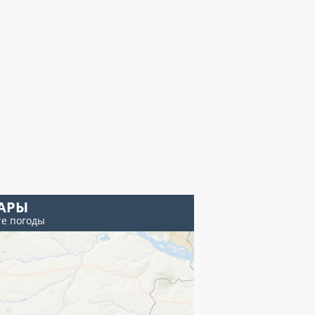
АРЫ
те погоды