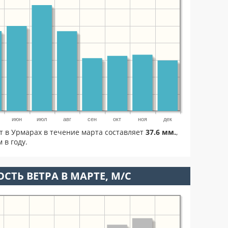
июн
июл
авг
сен
окт
ноя
дек
т в Урмарах в течение марта составляет
37.6 мм.
,
 в году.
СТЬ ВЕТРА В МАРТЕ, М/С