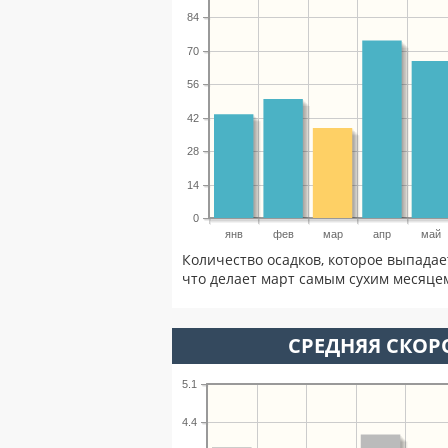
84
70
56
42
28
14
0
янв
фев
мар
апр
май
Количество осадков, которое выпадае
что делает март самым сухим месяцем
СРЕДНЯЯ СКОРО
5.1
4.4