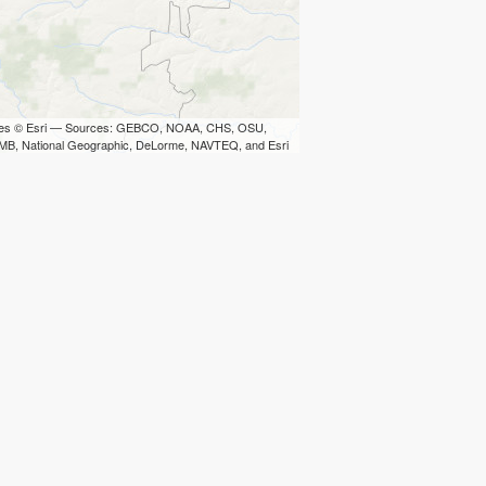
iles © Esri — Sources: GEBCO, NOAA, CHS, OSU,
B, National Geographic, DeLorme, NAVTEQ, and Esri