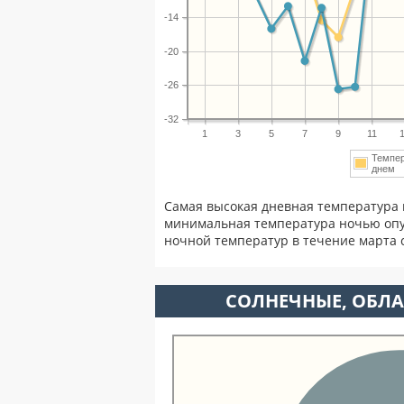
-14
-20
-26
-32
1
3
5
7
9
11
Темпе
днем
Самая высокая дневная температура 
минимальная температура ночью опу
ночной температур в течение марта
CОЛНЕЧНЫЕ, ОБЛА