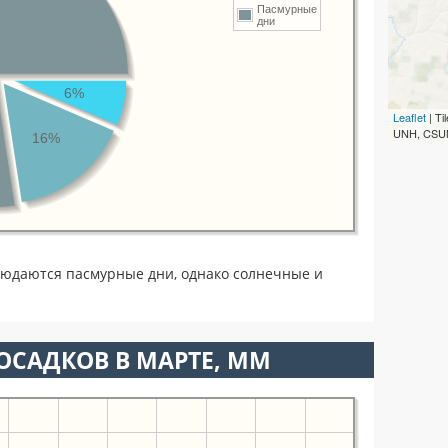
Пасмурные
дни
6%
Leaflet
| T
UNH, CSUM
16%
людаются пасмурные дни, однако солнечные и
ОСАДКОВ В МАРТЕ, ММ