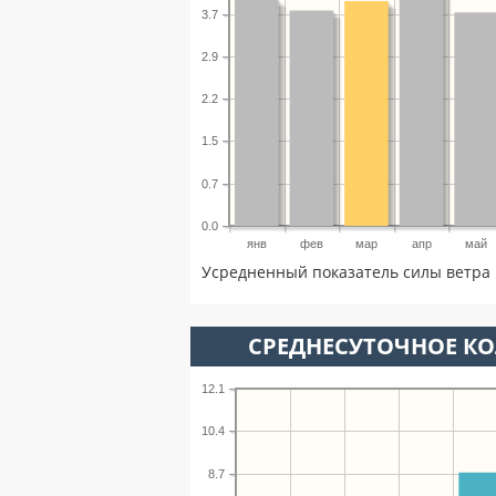
3.7
2.9
2.2
1.5
0.7
0.0
янв
фев
мар
апр
май
Усредненный показатель силы ветра 
СРЕДНЕСУТОЧНОЕ К
12.1
10.4
8.7