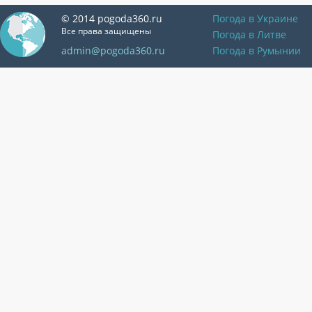
© 2014 pogoda360.ru
Погода в Украине
Все права защищены
Погода в Литве
admin@pogoda360.ru
Погода в Румынии