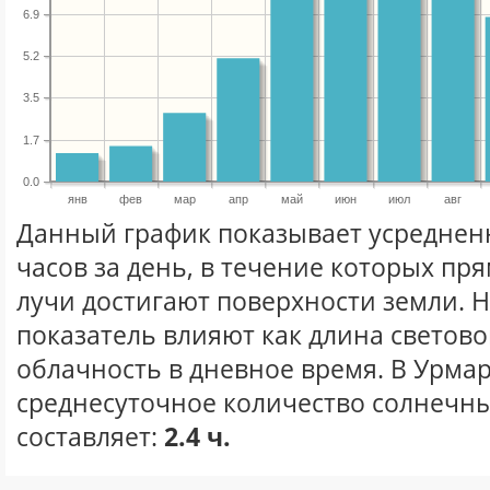
6.9
5.2
3.5
1.7
0.0
янв
фев
мар
апр
май
июн
июл
авг
Данный график показывает усреднен
часов за день, в течение которых п
лучи достигают поверхности земли. 
показатель влияют как длина световог
облачность в дневное время. В Урма
среднесуточное количество солнечны
составляет:
2.4 ч.