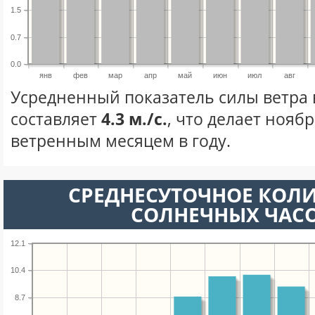
1.5
0.7
0.0
янв
фев
мар
апр
май
июн
июл
авг
Усредненный показатель силы ветра 
составляет
4.3 м./с.
, что делает нояб
ветренным месяцем в году.
СРЕДНЕСУТОЧНОЕ КОЛ
СОЛНЕЧНЫХ ЧАС
12.1
10.4
8.7