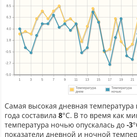
8.5
6.3
4.0
1.8
-0.5
-2.7
-5.0
1
3
5
7
9
11
13
15
17
19
21
Температура
Температура
днем
ночью
Самая высокая дневная температура 
года составила
8
°С. В то время как 
температура ночью опускалась до
-3
°
показатели дневной и ночной темпер