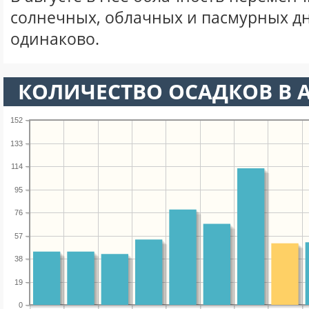
солнечных, облачных и пасмурных д
одинаково.
КОЛИЧЕСТВО ОСАДКОВ В А
152
133
114
95
76
57
38
19
0