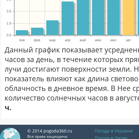
3.5
1.8
0.0
янв
фев
мар
апр
май
июн
июл
авг
Данный график показывает усреднен
часов за день, в течение которых п
лучи достигают поверхности земли. 
показатель влияют как длина световог
облачность в дневное время. В Нее 
количество солнечных часов в август
ч.
© 2014 pogoda360.ru
Погода в Украине
Все права защищены
Погода в Литве