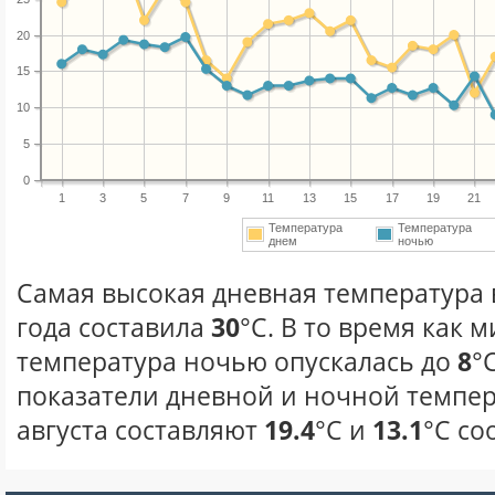
20
15
10
5
0
1
3
5
7
9
11
13
15
17
19
21
Температура
Температура
днем
ночью
Самая высокая дневная температура в
года составила
30
°С. В то время как
температура ночью опускалась до
8
°
показатели дневной и ночной темпер
августа составляют
19.4
°С и
13.1
°С со