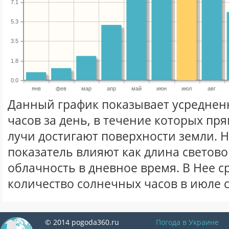
7.1
5.3
3.5
1.8
0.0
янв
фев
мар
апр
май
июн
июл
авг
Данный график показывает усреднен
часов за день, в течение которых п
лучи достигают поверхности земли. 
показатель влияют как длина световог
облачность в дневное время. В Нее 
количество солнечных часов в июле 
© 2014 pogoda360.ru
Погода в Украине