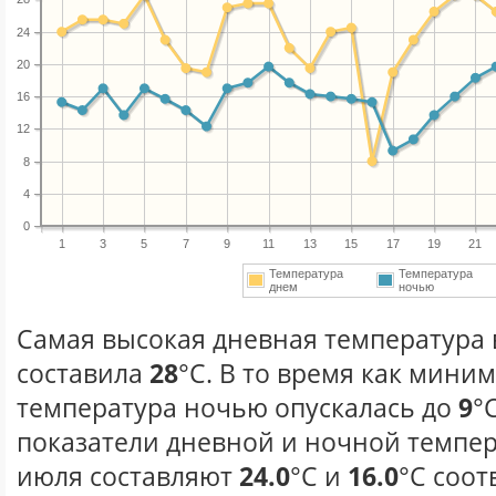
24
20
16
12
8
4
0
1
3
5
7
9
11
13
15
17
19
21
Температура
Температура
днем
ночью
Самая высокая дневная температура 
составила
28
°С. В то время как мини
температура ночью опускалась до
9
°
показатели дневной и ночной темпер
июля составляют
24.0
°С и
16.0
°С соот