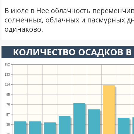
В июле в Нее облачность переменчив
солнечных, облачных и пасмурных д
одинаково.
КОЛИЧЕСТВО ОСАДКОВ В
152
133
114
95
76
57
38