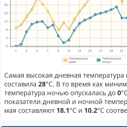
20
16
12
8
4
0
1
3
5
7
9
11
13
15
17
19
21
Температура
Температура
днем
ночью
Самая высокая дневная температура в
составила
28
°С. В то время как мини
температура ночью опускалась до
0
°
показатели дневной и ночной темпер
мая составляют
18.1
°С и
10.2
°С соотв