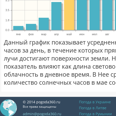
5.3
3.5
1.8
0.0
янв
фев
мар
апр
май
июн
июл
авг
Данный график показывает усреднен
часов за день, в течение которых п
лучи достигают поверхности земли. 
показатель влияют как длина световог
облачность в дневное время. В Нее 
количество солнечных часов в мае со
© 2014 pogoda360.ru
Погода в Украине
Все права защищены
Погода в Литве
admin@pogoda360.ru
Погода в Румынии