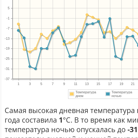
5
-1
-7
-13
-19
-25
-31
-37
1
3
5
7
9
11
13
15
17
19
21
Температура
Температура
днем
ночью
Самая высокая дневная температура 
года составила
1
°С. В то время как 
температура ночью опускалась до
-31