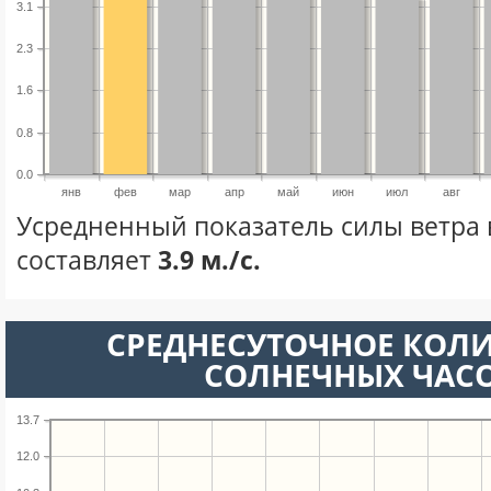
3.1
2.3
1.6
0.8
0.0
янв
фев
мар
апр
май
июн
июл
авг
Усредненный показатель силы ветра 
составляет
3.9 м./с.
СРЕДНЕСУТОЧНОЕ КОЛ
СОЛНЕЧНЫХ ЧАС
13.7
12.0