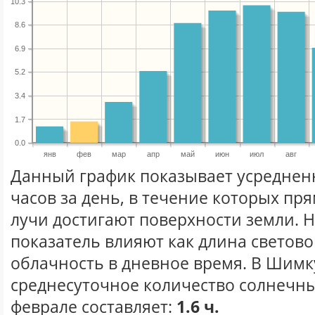
10.3
8.6
6.9
5.2
3.4
1.7
0.0
янв
фев
мар
апр
май
июн
июл
авг
Данный график показывает усреднен
часов за день, в течение которых п
лучи достигают поверхности земли. 
показатель влияют как длина световог
облачность в дневное время. В Шимк
среднесуточное количество солнечны
феврале составляет:
1.6 ч.