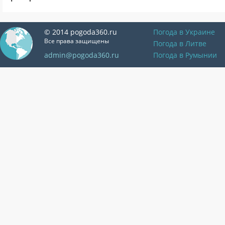
© 2014 pogoda360.ru
Погода в Украине
Все права защищены
Погода в Литве
admin@pogoda360.ru
Погода в Румынии