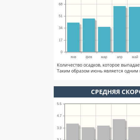
68
51
34
17
0
янв
фев
мар
апр
май
Количество осадков, которое выпада
Таким образом июнь является одним 
СРЕДНЯЯ СКОР
5.5
4.7
3.9
3.1