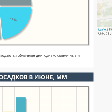
23%
Leaflet
| T
UNH, CSUM
людаются облачные дни, однако солнечные и
ОСАДКОВ В ИЮНЕ, ММ