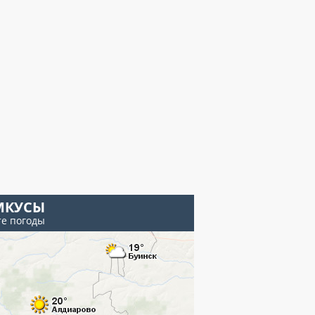
КУСЫ
те погоды