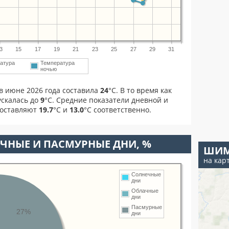
3
15
17
19
21
23
25
27
29
31
атура
Температура
ночью
в июне 2026 года составила
24
°С. В то время как
скалась до
9
°C. Средние показатели дневной и
составляют
19.7
°С и
13.0
°С соответственно.
ЧНЫЕ И ПАСМУРНЫЕ ДНИ, %
ШИМ
на кар
Солнечные
дни
Облачные
дни
Пасмурные
27%
дни