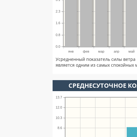
2.3
1.6
0.8
0.0
янв
фев
мар
апр
май
Усредненный показатель силы ветра 
является одним из самых спокойных м
СРЕДНЕСУТОЧНОЕ К
13.7
12.0
10.3
8.6