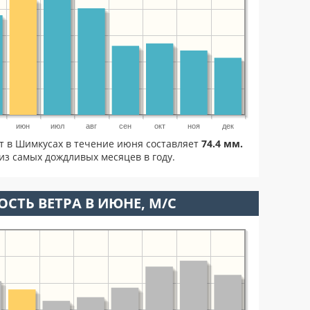
июн
июл
авг
сен
окт
ноя
дек
ет в Шимкусах в течение июня составляет
74.4 мм.
из самых дождливых месяцев в году.
ОСТЬ ВЕТРА В ИЮНЕ, М/С