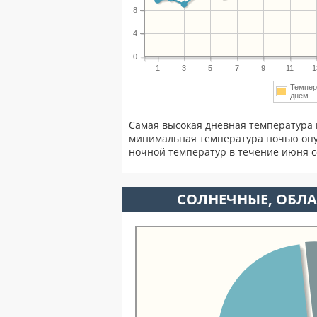
8
4
0
1
3
5
7
9
11
1
Темпер
днем
Самая высокая дневная температура 
минимальная температура ночью опу
ночной температур в течение июня 
CОЛНЕЧНЫЕ, ОБЛА