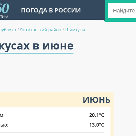
ПОГОДА В РОССИИ
публика
/
Янтиковский район
/
Шимкусы
кусах в июне
ИЮНЬ
м:
20.1°C
чью:
13.0°C