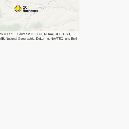
iles © Esri — Sources: GEBCO, NOAA, CHS, OSU,
B, National Geographic, DeLorme, NAVTEQ, and Esri