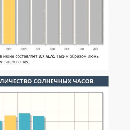
июн
июл
авг
сен
окт
ноя
дек
в июне составляет
3.7 м./с.
Таким образом июнь
есяцев в году.
ОЛИЧЕСТВО СОЛНЕЧНЫХ ЧАСОВ