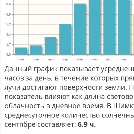
8.6
6.9
5.2
3.4
1.7
0.0
янв
фев
мар
апр
май
июн
июл
авг
Данный график показывает усреднен
часов за день, в течение которых п
лучи достигают поверхности земли. 
показатель влияют как длина световог
облачность в дневное время. В Шимк
среднесуточное количество солнечны
сентябре составляет:
6.9 ч.