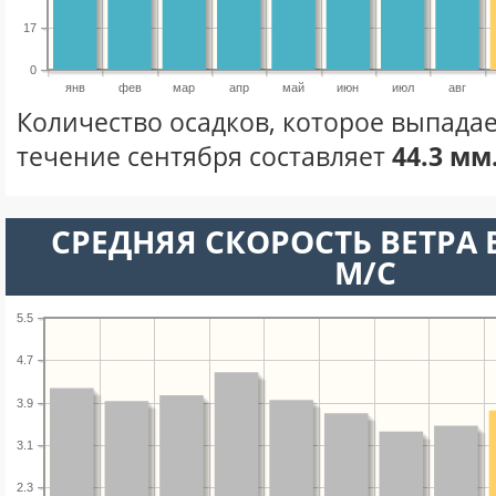
17
0
янв
фев
мар
апр
май
июн
июл
авг
Количество осадков, которое выпадае
течение сентября составляет
44.3 мм
СРЕДНЯЯ СКОРОСТЬ ВЕТРА В
М/С
5.5
4.7
3.9
3.1
2.3