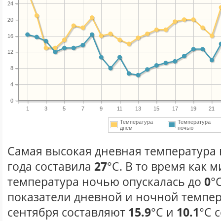
24
20
16
12
8
4
0
1
3
5
7
9
11
13
15
17
19
21
Температура
Температура
днем
ночью
Самая высокая дневная температура 
года составила
27
°С. В то время как
температура ночью опускалась до
0
°
показатели дневной и ночной темпер
сентября составляют
15.9
°С и
10.1
°С 