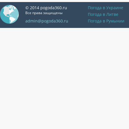
© 2014 pogoda360.ru
Погода в Украине
Все права защищены
Погода в Литве
admin@pogoda360.ru
Погода в Румынии