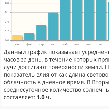
6.8
5.1
3.4
1.7
0.0
янв
фев
мар
апр
май
июн
июл
авг
Данный график показывает усреднен
часов за день, в течение которых п
лучи достигают поверхности земли. 
показатель влияют как длина световог
облачность в дневное время. В Втор
среднесуточное количество солнечны
составляет:
1.0 ч.