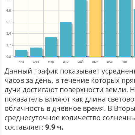
6.8
5.1
3.4
1.7
0.0
янв
фев
мар
апр
май
июн
июл
авг
Данный график показывает усреднен
часов за день, в течение которых п
лучи достигают поверхности земли. 
показатель влияют как длина световог
облачность в дневное время. В Втор
среднесуточное количество солнечны
составляет:
9.9 ч.