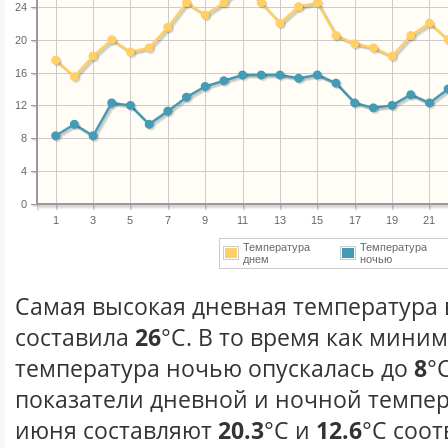
24
20
16
12
8
4
0
1
3
5
7
9
11
13
15
17
19
21
Температура
Температура
днем
ночью
Самая высокая дневная температура 
составила
26
°С. В то время как мини
температура ночью опускалась до
8
°
показатели дневной и ночной темпер
июня составляют
20.3
°С и
12.6
°С соот