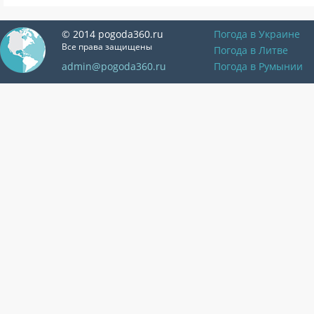
© 2014 pogoda360.ru
Погода в Украине
Все права защищены
Погода в Литве
admin@pogoda360.ru
Погода в Румынии