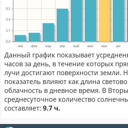
5.1
3.4
1.7
0.0
янв
фев
мар
апр
май
июн
июл
авг
Данный график показывает усреднен
часов за день, в течение которых п
лучи достигают поверхности земли. 
показатель влияют как длина световог
облачность в дневное время. В Втор
среднесуточное количество солнечны
составляет:
9.7 ч.