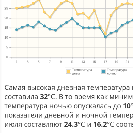
25
20
15
10
5
0
1
3
5
7
9
11
13
15
17
19
21
Температура
Температура
днем
ночью
Самая высокая дневная температура 
составила
32
°С. В то время как мини
температура ночью опускалась до
10
показатели дневной и ночной темпер
июля составляют
24.3
°С и
16.2
°С соот