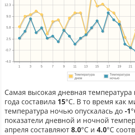
12.3
9.0
5.8
2.5
-0.7
-4.0
1
3
5
7
9
11
13
15
17
19
21
Температура
Температура
днем
ночью
Самая высокая дневная температура 
года составила
15
°С. В то время как
температура ночью опускалась до
-1
°
показатели дневной и ночной темпер
апреля составляют
8.0
°С и
4.0
°С соот