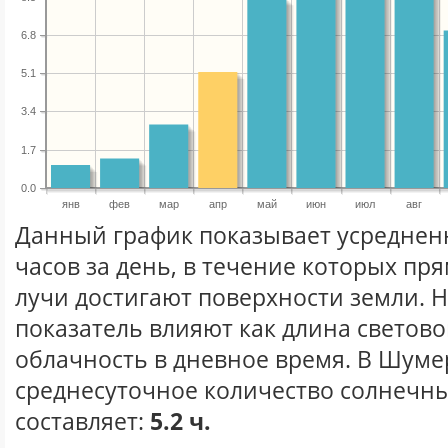
6.8
5.1
3.4
1.7
0.0
янв
фев
мар
апр
май
июн
июл
авг
Данный график показывает усреднен
часов за день, в течение которых п
лучи достигают поверхности земли. 
показатель влияют как длина световог
облачность в дневное время. В Шуме
среднесуточное количество солнечны
составляет:
5.2 ч.