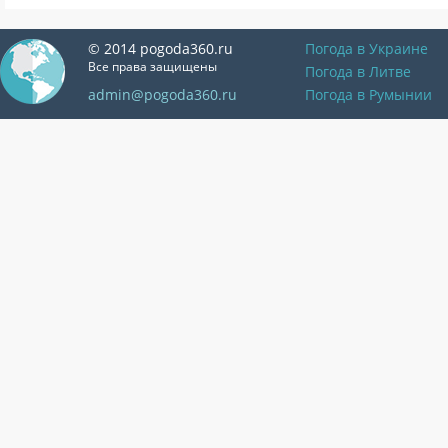
© 2014 pogoda360.ru
Погода в Украине
Все права защищены
Погода в Литве
admin@pogoda360.ru
Погода в Румынии