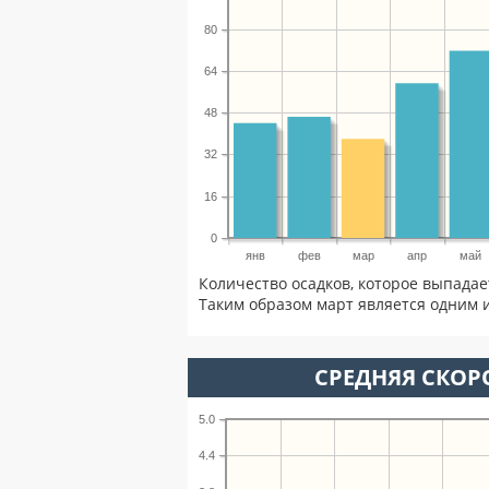
80
64
48
32
16
0
янв
фев
мар
апр
май
Количество осадков, которое выпада
Таким образом март является одним и
СРЕДНЯЯ СКОРО
5.0
4.4