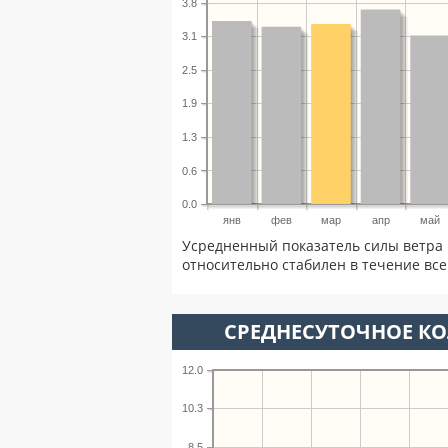
3.8
3.1
2.5
1.9
1.3
0.6
0.0
янв
фев
мар
апр
май
Усредненный показатель силы ветра 
относительно стабилен в течение всег
СРЕДНЕСУТОЧНОЕ К
12.0
10.3
8.5