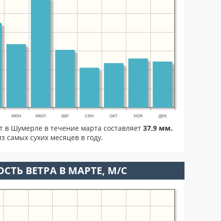
июн
июл
авг
сен
окт
ноя
дек
ет в Шумерле в течение марта составляет
37.9 мм.
з самых сухих месяцев в году.
СТЬ ВЕТРА В МАРТЕ, М/С