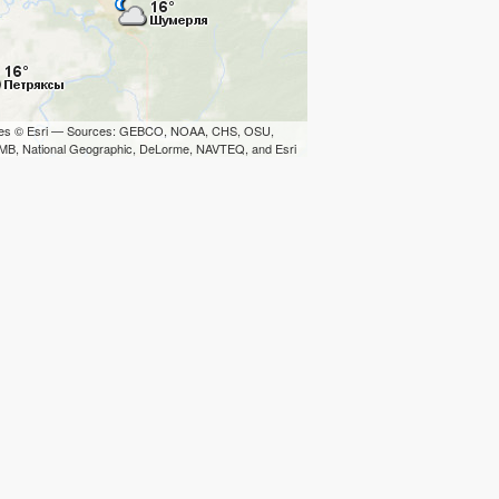
iles © Esri — Sources: GEBCO, NOAA, CHS, OSU,
B, National Geographic, DeLorme, NAVTEQ, and Esri