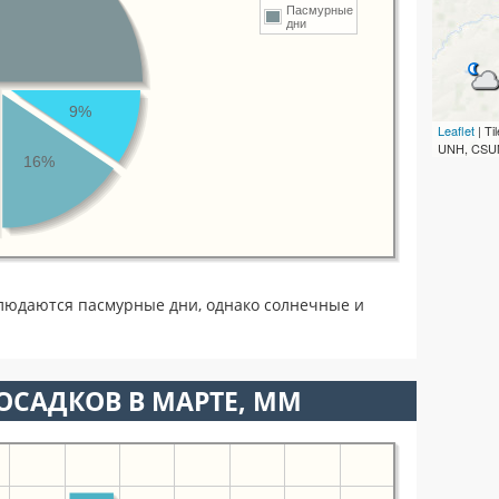
Пасмурные
дни
9%
Leaflet
| T
UNH, CSUM
16%
людаются пасмурные дни, однако солнечные и
ОСАДКОВ В МАРТЕ, ММ