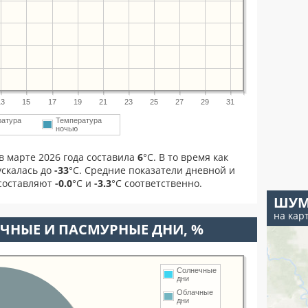
13
15
17
19
21
23
25
27
29
31
ратура
Температура
ночью
в марте 2026 года составила
6
°С. В то время как
скалась до
-33
°C. Средние показатели дневной и
 составляют
-0.0
°С и
-3.3
°С соответственно.
ШУМ
на кар
ЧНЫЕ И ПАСМУРНЫЕ ДНИ, %
Солнечные
дни
Облачные
дни