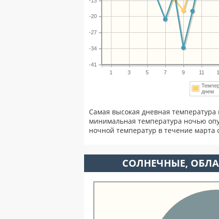
-13
-20
-27
-34
-41
1
3
5
7
9
11
Темпе
днем
Самая высокая дневная температура 
минимальная температура ночью опу
ночной температур в течение марта
CОЛНЕЧНЫЕ, ОБЛА