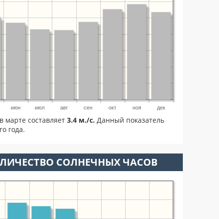
июн
июл
авг
сен
окт
ноя
дек
в марте составляет
3.4 м./с.
Данный показатель
о года.
ОЛИЧЕСТВО СОЛНЕЧНЫХ ЧАСОВ