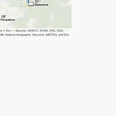
iles © Esri — Sources: GEBCO, NOAA, CHS, OSU,
B, National Geographic, DeLorme, NAVTEQ, and Esri