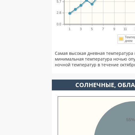
5.7
2.8
0.0
1
3
5
7
9
11
Темпе
дне
Самая высокая дневная температура 
минимальная температура ночью опу
ночной температур в течение октябр
CОЛНЕЧНЫЕ, ОБЛА
55%