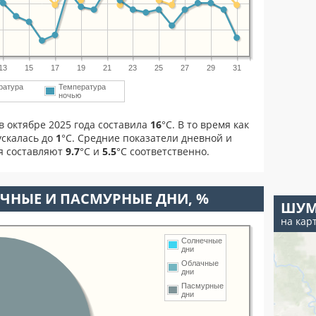
13
15
17
19
21
23
25
27
29
31
ратура
Температура
м
ночью
в октябре 2025 года составила
16
°С. В то время как
скалась до
1
°C. Средние показатели дневной и
я составляют
9.7
°С и
5.5
°С соответственно.
ЧНЫЕ И ПАСМУРНЫЕ ДНИ, %
ШУМ
на кар
Солнечные
дни
Облачные
дни
Пасмурные
дни