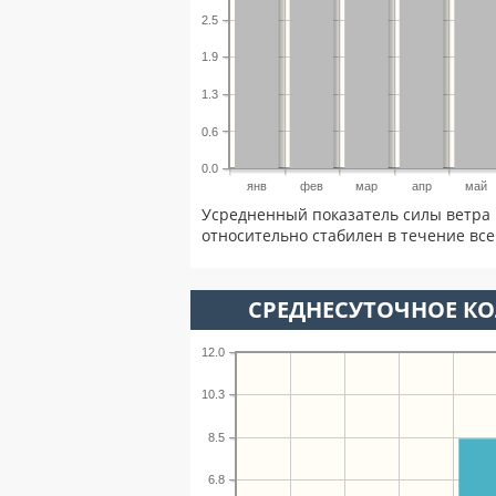
2.5
1.9
1.3
0.6
0.0
янв
фев
мар
апр
май
Усредненный показатель силы ветра 
относительно стабилен в течение всег
СРЕДНЕСУТОЧНОЕ К
12.0
10.3
8.5
6.8