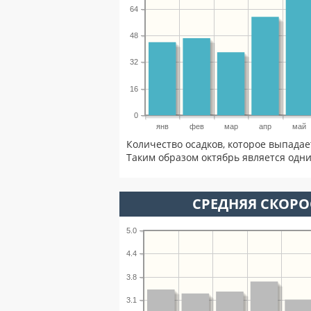
64
48
32
16
0
янв
фев
мар
апр
май
Количество осадков, которое выпадае
Таким образом октябрь является одни
СРЕДНЯЯ СКОРОС
5.0
4.4
3.8
3.1