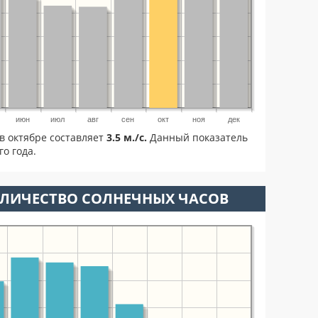
июн
июл
авг
сен
окт
ноя
дек
в октябре составляет
3.5 м./с.
Данный показатель
о года.
ОЛИЧЕСТВО СОЛНЕЧНЫХ ЧАСОВ