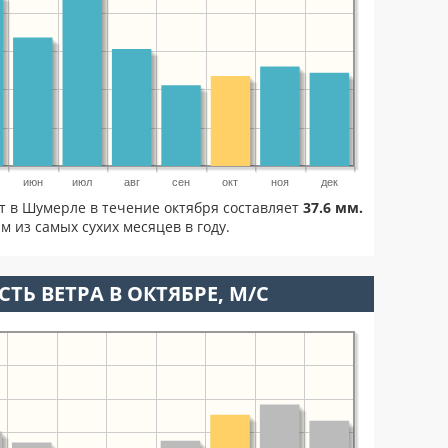
июн
июл
авг
сен
окт
ноя
дек
т в Шумерле в течение октября составляет
37.6 мм.
м из самых сухих месяцев в году.
ТЬ ВЕТРА В ОКТЯБРЕ, М/С