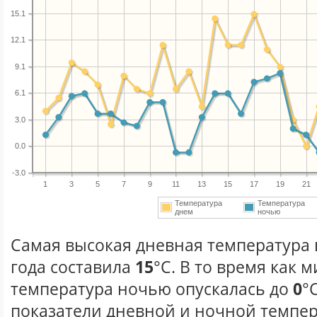
15.1
12.1
9.1
6.1
3.0
0.0
-3.0
1
3
5
7
9
11
13
15
17
19
21
Температура
Температура
днем
ночью
Самая высокая дневная температура 
года составила
15
°С. В то время как
температура ночью опускалась до
0
°
показатели дневной и ночной темпер