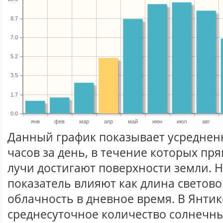
8.7
7.0
5.2
3.5
1.7
0.0
янв
фев
мар
апр
май
июн
июл
авг
Данный график показывает усреднен
часов за день, в течение которых п
лучи достигают поверхности земли. 
показатель влияют как длина световог
облачность в дневное время. В Янти
среднесуточное количество солнечны