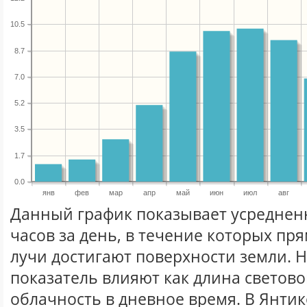
10.5
8.7
7.0
5.2
3.5
1.7
0.0
янв
фев
мар
апр
май
июн
июл
авг
Данный график показывает усреднен
часов за день, в течение которых п
лучи достигают поверхности земли. 
показатель влияют как длина световог
облачность в дневное время. В Янти