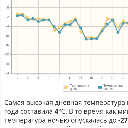
8
2
-4
-10
-16
-22
-28
-34
1
3
5
7
9
11
13
15
17
19
21
Температура
Температура
днем
ночью
Самая высокая дневная температура 
года составила
4
°С. В то время как 
температура ночью опускалась до
-27