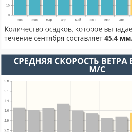
15
0
янв
фев
мар
апр
май
июн
июл
авг
Количество осадков, которое выпадае
течение сентября составляет
45.4 мм
СРЕДНЯЯ СКОРОСТЬ ВЕТРА В
М/С
5.8
5.1
4.4
3.6
2.9
2.2