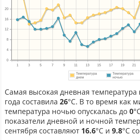
20
16
12
8
4
0
1
3
5
7
9
11
13
15
17
19
21
Температура
Температура
днем
ночью
Самая высокая дневная температура 
года составила
26
°С. В то время как
температура ночью опускалась до
0
°
показатели дневной и ночной темпер
сентября составляют
16.6
°С и
9.8
°С с