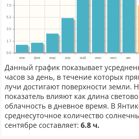
7.0
5.2
3.5
1.7
0.0
янв
фев
мар
апр
май
июн
июл
авг
Данный график показывает усреднен
часов за день, в течение которых п
лучи достигают поверхности земли. 
показатель влияют как длина световог
облачность в дневное время. В Янти
среднесуточное количество солнечны
сентябре составляет:
6.8 ч.