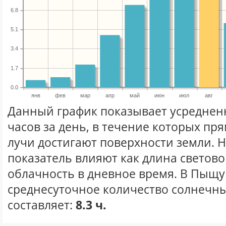
6.8
5.1
3.4
1.7
0.0
янв
фев
мар
апр
май
июн
июл
авг
Данный график показывает усреднен
часов за день, в течение которых п
лучи достигают поверхности земли. 
показатель влияют как длина световог
облачность в дневное время. В Пыщу
среднесуточное количество солнечных
составляет:
8.3 ч.