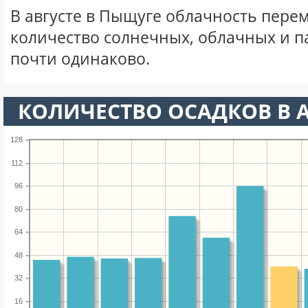
В августе в Пыщуге облачность пере
количество солнечных, облачных и 
почти одинаково.
КОЛИЧЕСТВО ОСАДКОВ В А
128
112
96
80
64
48
32
16