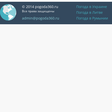
© 2014 pogoda360.ru
Погода в Украине
Все права защищены
Погода в Литве
admin@pogoda360.ru
Погода в Румынии