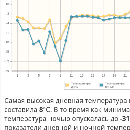
10
3
-4
-11
-18
-25
-32
-39
1
3
5
7
9
11
13
15
17
19
21
Температура
Температура
днем
ночью
Самая высокая дневная температура в
составила
8
°С. В то время как миним
температура ночью опускалась до
-31
показатели дневной и ночной темпер