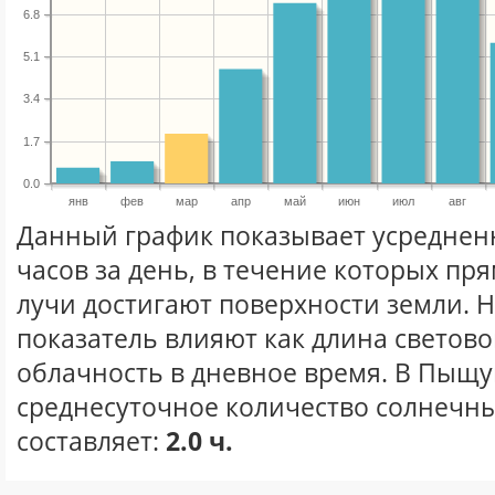
6.8
5.1
3.4
1.7
0.0
янв
фев
мар
апр
май
июн
июл
авг
Данный график показывает усреднен
часов за день, в течение которых п
лучи достигают поверхности земли. 
показатель влияют как длина световог
облачность в дневное время. В Пыщу
среднесуточное количество солнечны
составляет:
2.0 ч.