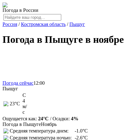
Погода в России
Россия
/
Костромская область
/
Пыщуг
Погода в Пыщуге в ноябре
Погода сейчас
12:00
Пыщуг
С
4
23
°C
м/
с
Ощущается как:
24°C
/ Осадки:
4%
Погода в Пыщуге
Ноябрь
Средняя температура днем:
-1.0°C
Средняя температура ночью:
-2.6°C