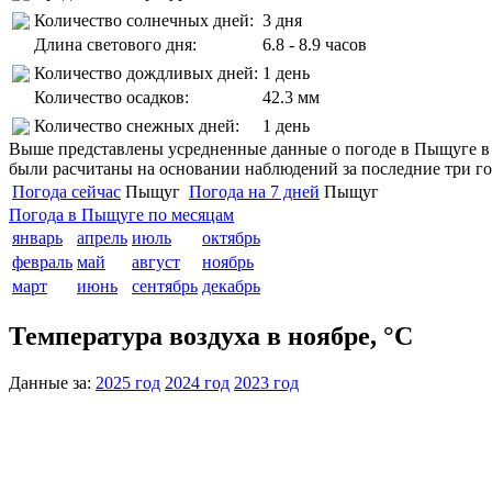
Количество солнечных дней:
3 дня
Длина светового дня:
6.8 - 8.9 часов
Количество дождливых дней:
1 день
Количество осадков:
42.3 мм
Количество снежных дней:
1 день
Выше представлены усредненные данные о погоде в Пыщуге в н
были расчитаны на основании наблюдений за последние три го
Погода сейчас
Пыщуг
Погода на 7 дней
Пыщуг
Погода в Пыщуге по месяцам
январь
апрель
июль
октябрь
февраль
май
август
ноябрь
март
июнь
сентябрь
декабрь
Температура воздуха в ноябре, °C
Данные за:
2025 год
2024 год
2023 год