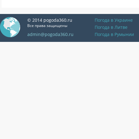
© 2014 pogoda360.ru
Погода в Украине
Все права защищены
Погода в Литве
admin@pogoda360.ru
Погода в Румынии