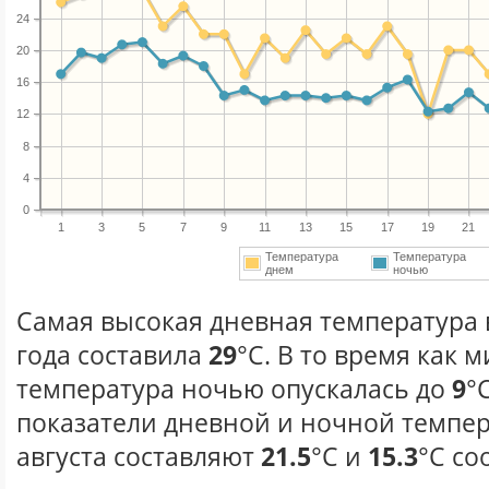
24
20
16
12
8
4
0
1
3
5
7
9
11
13
15
17
19
21
Температура
Температура
днем
ночью
Самая высокая дневная температура в
года составила
29
°С. В то время как
температура ночью опускалась до
9
°
показатели дневной и ночной темпер
августа составляют
21.5
°С и
15.3
°С со