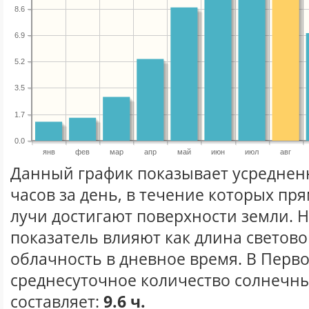
8.6
6.9
5.2
3.5
1.7
0.0
янв
фев
мар
апр
май
июн
июл
авг
Данный график показывает усреднен
часов за день, в течение которых п
лучи достигают поверхности земли. 
показатель влияют как длина световог
облачность в дневное время. В Перв
среднесуточное количество солнечных
составляет:
9.6 ч.