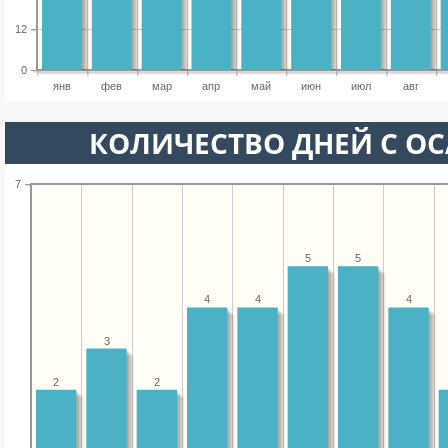
12
0
янв
фев
мар
апр
май
июн
июл
авг
КОЛИЧЕСТВО ДНЕЙ С О
7
5
5
4
4
4
3
2
2