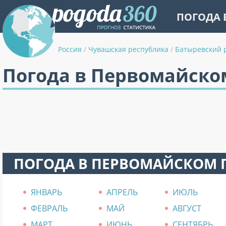
ПОГОДА 
Россия
/
Чувашская республика
/
Батыревский 
Погода в Первомайско
ПОГОДА В ПЕРВОМАЙСКОМ 
ЯНВАРЬ
АПРЕЛЬ
ИЮЛЬ
ФЕВРАЛЬ
МАЙ
АВГУСТ
МАРТ
ИЮНЬ
СЕНТЯБРЬ