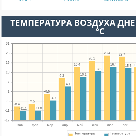
ТЕМПЕРАТУРА ВОЗДУХА ДНЕ
°C
31
25
23.4
22.7
20.1
19
16.4
16.4
1
15.6
13.6
13
10.1
9.3
7
4.1
-0.5
1
-4.7
-5
-7.0
-8.4
-11.0
-11.1
-11
-17
янв
фев
мар
апр
май
июн
июл
авг
Температура
Температура