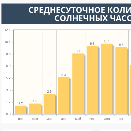
СРЕДНЕСУТОЧНОЕ КОЛ
СОЛНЕЧНЫХ ЧАС
12.1
10.1
10.4
9.8
9.6
8.7
8.6
6.9
5.3
5.2
3.5
2.9
1.5
1.7
1.2
0.0
янв
фев
мар
апр
май
июн
июл
авг