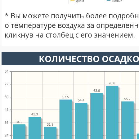
днем
ночью
* Вы можете получить более подро
о температуре воздуха за определен
кликнув на столбец с его значением.
КОЛИЧЕСТВО ОСАДКО
84
70.6
72
63.6
60
57.5
55.7
54.4
48
41.3
34.2
36
31.9
24