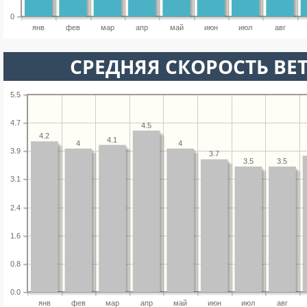
0
янв
фев
мар
апр
май
июн
июл
авг
СРЕДНЯЯ СКОРОСТЬ ВЕТ
5.5
4.7
4.5
4.2
4.1
4
4
3.9
3.7
3.5
3.5
3.1
2.4
1.6
0.8
0.0
янв
фев
мар
апр
май
июн
июл
авг