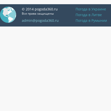
© 2014 pogoda360.ru
Погода в Украине
Все права защищены
Погода в Литве
admin@pogoda360.ru
Погода в Румынии