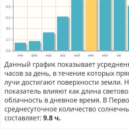
6.9
5.2
3.5
1.7
0.0
янв
фев
мар
апр
май
июн
июл
авг
Данный график показывает усреднен
часов за день, в течение которых п
лучи достигают поверхности земли. 
показатель влияют как длина световог
облачность в дневное время. В Перв
среднесуточное количество солнечны
составляет:
9.8 ч.