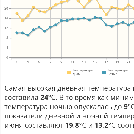
20
16
12
8
4
0
1
3
5
7
9
11
13
15
17
19
21
Температура
Температура
днем
ночью
Самая высокая дневная температура 
составила
24
°С. В то время как мини
температура ночью опускалась до
9
°
показатели дневной и ночной темпер
июня составляют
19.8
°С и
13.2
°С соот