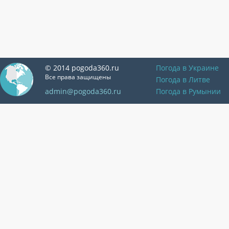
© 2014 pogoda360.ru
Погода в Украине
Все права защищены
Погода в Литве
admin@pogoda360.ru
Погода в Румынии