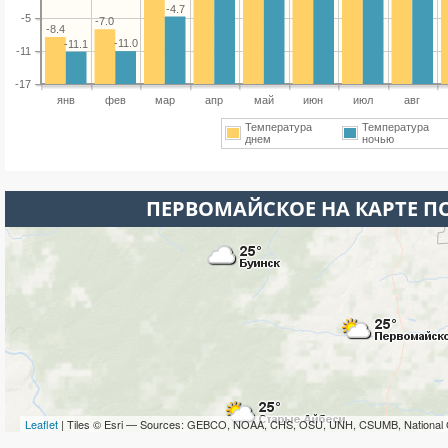
-4.7
-5
-7.0
-8.4
-11.0
-11.1
-11
-17
янв
фев
мар
апр
май
июн
июл
авг
Температура
Температура
днем
ночью
ПЕРВОМАЙСКОЕ НА КАРТЕ 
Leaflet
| Tiles © Esri — Sources: GEBCO, NOAA, CHS, OSU, UNH, CSUMB, National 