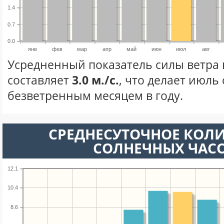
1.4
0.7
0.0
янв
фев
мар
апр
май
июн
июл
авг
Усредненный показатель силы ветра 
составляет
3.0 м./с.
, что делает июль
безветренным месяцем в году.
СРЕДНЕСУТОЧНОЕ КОЛ
СОЛНЕЧНЫХ ЧАС
12.1
10.4
8.6