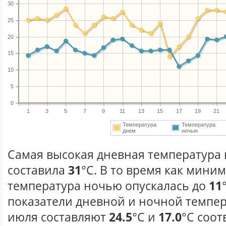
30
25
20
15
10
5
0
1
3
5
7
9
11
13
15
17
19
21
Температура
Температура
днем
ночью
Самая высокая дневная температура 
составила
31
°С. В то время как мини
температура ночью опускалась до
11
показатели дневной и ночной темпер
июля составляют
24.5
°С и
17.0
°С соот