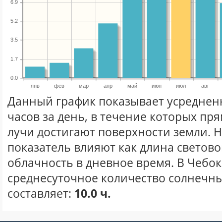
6.9
5.2
3.5
1.7
0.0
янв
фев
мар
апр
май
июн
июл
авг
Данный график показывает усреднен
часов за день, в течение которых п
лучи достигают поверхности земли. 
показатель влияют как длина световог
облачность в дневное время. В Чебо
среднесуточное количество солнечны
составляет:
10.0 ч.