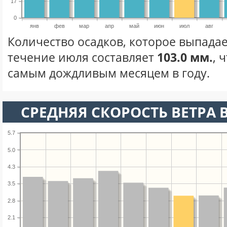
17
0
янв
фев
мар
апр
май
июн
июл
авг
Количество осадков, которое выпадае
течение июля составляет
103.0 мм.
, 
самым дождливым месяцем в году.
СРЕДНЯЯ СКОРОСТЬ ВЕТРА 
5.7
5.0
4.3
3.5
2.8
2.1