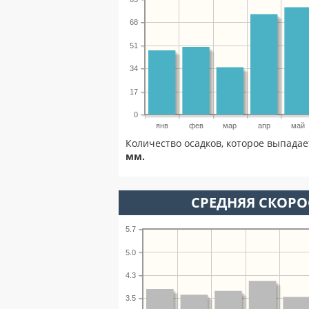
68
51
34
17
0
янв
фев
мар
апр
май
Количество осадков, которое выпадае
мм.
СРЕДНЯЯ СКОРОС
5.7
5.0
4.3
3.5