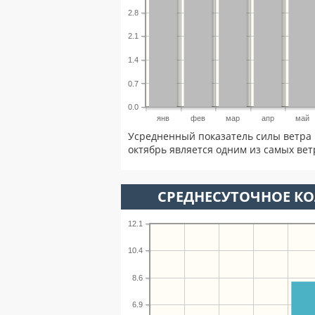
2.8
2.1
1.4
0.7
0.0
янв
фев
мар
апр
май
Усредненный показатель силы ветра 
октябрь является одним из самых вет
СРЕДНЕСУТОЧНОЕ К
12.1
10.4
8.6
6.9