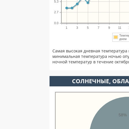
5.3
2.7
0.0
1
3
5
7
9
11
Темпе
дне
Самая высокая дневная температура 
минимальная температура ночью опу
ночной температур в течение октябр
CОЛНЕЧНЫЕ, ОБЛА
58%