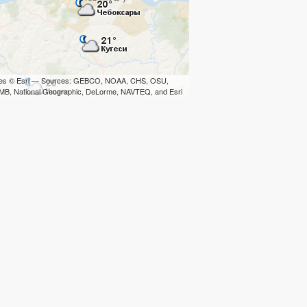
iles © Esri — Sources: GEBCO, NOAA, CHS, OSU,
B, National Geographic, DeLorme, NAVTEQ, and Esri