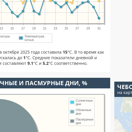
13
15
17
19
21
23
25
27
29
31
ратура
Температура
м
ночью
в октябре 2025 года составила
15
°С. В то время как
скалась до
1
°C. Средние показатели дневной и
я составляют
9.1
°С и
5.2
°С соответственно.
ЧНЫЕ И ПАСМУРНЫЕ ДНИ, %
ЧЕБ
на кар
Солнечные
дни
Облачные
дни
Пасмурные
дни