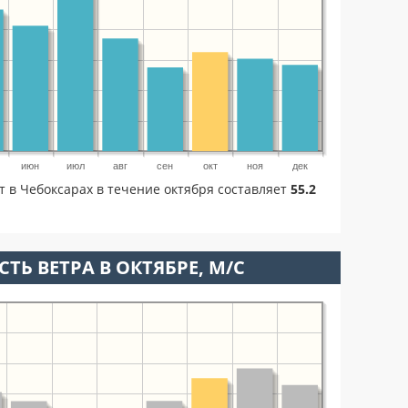
июн
июл
авг
сен
окт
ноя
дек
т в Чебоксарах в течение октября составляет
55.2
ТЬ ВЕТРА В ОКТЯБРЕ, М/С