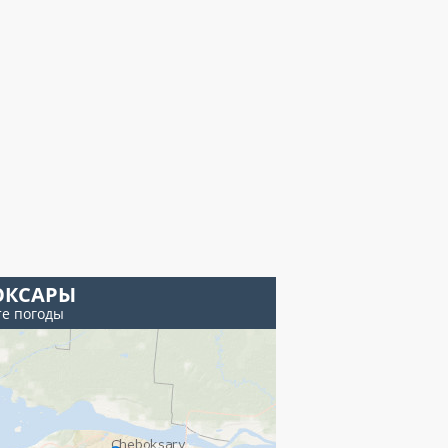
ОКСАРЫ
те погоды