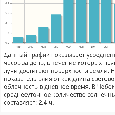
6.9
5.2
3.5
1.7
0.0
янв
фев
мар
апр
май
июн
июл
авг
Данный график показывает усреднен
часов за день, в течение которых п
лучи достигают поверхности земли. 
показатель влияют как длина световог
облачность в дневное время. В Чебо
среднесуточное количество солнечны
составляет:
2.4 ч.