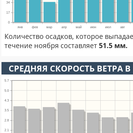
34
17
0
янв
фев
мар
апр
май
июн
июл
авг
Количество осадков, которое выпадае
течение ноября составляет
51.5 мм.
СРЕДНЯЯ СКОРОСТЬ ВЕТРА В 
5.7
5.0
4.3
3.5
2.8
2.1