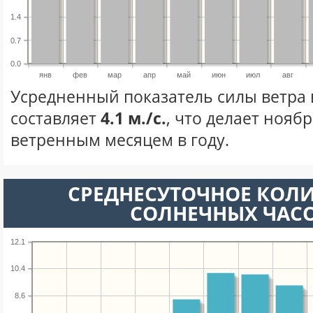
1.4
0.7
0.0
янв
фев
мар
апр
май
июн
июл
авг
Усредненный показатель силы ветра 
составляет
4.1 м./с.
, что делает нояб
ветренным месяцем в году.
СРЕДНЕСУТОЧНОЕ КОЛ
СОЛНЕЧНЫХ ЧАС
12.1
10.4
8.6