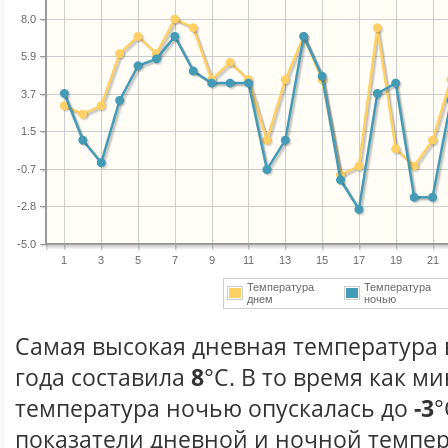
8.0
5.9
3.7
1.5
-0.7
-2.8
-5.0
1
3
5
7
9
11
13
15
17
19
21
Температура
Температура
днем
ночью
Самая высокая дневная температура 
года составила
8
°С. В то время как 
температура ночью опускалась до
-3
°
показатели дневной и ночной темпер