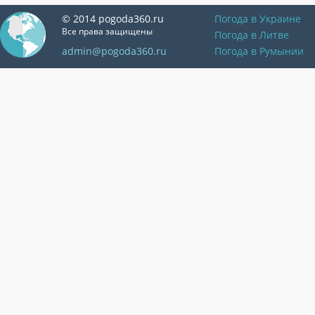
© 2014 pogoda360.ru
Погода в Украине
Все права защищены
Погода в Литве
admin@pogoda360.ru
Погода в Румынии