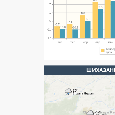
7
3.5
1
-0.8
-5.0
-5
-7.1
-8.7
-10.8
-10.9
-11
-17
янв
фев
мар
апр
май
Темпе
днем
ШИХАЗАНЫ