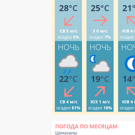
28
°C
25
°C
21
СВ 5 м/с
З 0 м/с
ЮВ 4 
осадки
5%
осадки
7%
осадки
НОЧЬ
НОЧЬ
НО
22
°C
19
°C
14
СВ 4 м/с
ЮЗ 1 м/с
ЮВ 4 
осадки
81%
осадки
18%
осадки
ПОГОДА ПО МЕСЯЦАМ
Шихазаны