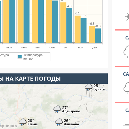
8.5
4.8
0.1
-1.5
-6.5
-8.0
С
июн
июл
авг
сен
окт
ноя
дек
ратура
Температура
ночью
С
 НА КАРТЕ ПОГОДЫ
С