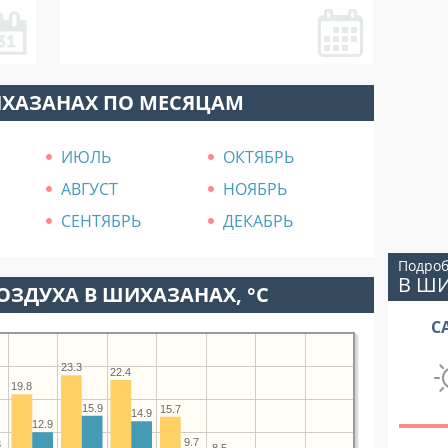
ИХАЗАНАХ ПО МЕСЯЦАМ
ИЮЛЬ
ОКТЯБРЬ
АВГУСТ
НОЯБРЬ
СЕНТЯБРЬ
ДЕКАБРЬ
Подроб
В Ш
ОЗДУХА В ШИХАЗАНАХ, °C
С
23.3
22.4
19.8
15.9
15.7
14.9
12.9
9.7
3