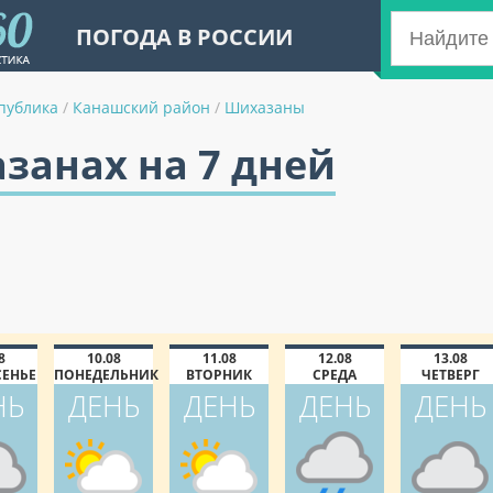
ПОГОДА В РОССИИ
публика
/
Канашский район
/
Шихазаны
занах на 7 дней
8
10.08
11.08
12.08
13.08
СЕНЬЕ
ПОНЕДЕЛЬНИК
ВТОРНИК
СРЕДА
ЧЕТВЕРГ
НЬ
ДЕНЬ
ДЕНЬ
ДЕНЬ
ДЕНЬ