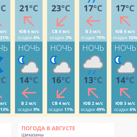
°C
21
°C
23
°C
17
°C
17
°C
м/с
ЮВ 6 м/с
СВ 4 м/с
В 3 м/с
ЮВ 4 м/с
21%
осадки
4%
осадки
2%
осадки
79%
осадки
16
ЧЬ
НОЧЬ
НОЧЬ
НОЧЬ
НОЧЬ
°C
14
°C
16
°C
13
°C
14
°C
м/с
В 2 м/с
СВ 4 м/с
ЮВ 2 м/с
ЮВ 3 м/с
13%
осадки
9%
осадки
11%
осадки
49%
осадки
6%
ПОГОДА В АВГУСТЕ
Шихазаны