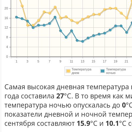
20
16
12
8
4
0
1
3
5
7
9
11
13
15
17
19
21
Температура
Температура
днем
ночью
Самая высокая дневная температура 
года составила
27
°С. В то время как
температура ночью опускалась до
0
°
показатели дневной и ночной темпер
сентября составляют
15.9
°С и
10.1
°С 