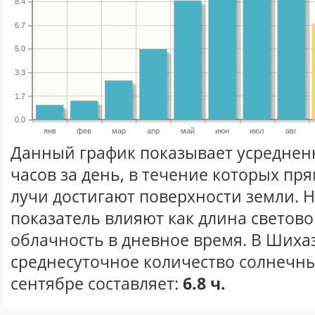
8.4
6.7
5.0
3.3
1.7
0.0
янв
фев
мар
апр
май
июн
июл
авг
Данный график показывает усреднен
часов за день, в течение которых п
лучи достигают поверхности земли. 
показатель влияют как длина световог
облачность в дневное время. В Шиха
среднесуточное количество солнечны
сентябре составляет:
6.8 ч.