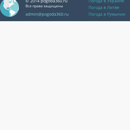
© 2014 pogoda360.ru
Погода в Украине
Все права защищены
Погода в Литве
admin@pogoda360.ru
Погода в Румынии