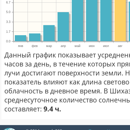
6.7
5.0
3.3
1.7
0.0
янв
фев
мар
апр
май
июн
июл
авг
Данный график показывает усреднен
часов за день, в течение которых п
лучи достигают поверхности земли. 
показатель влияют как длина световог
облачность в дневное время. В Шиха
среднесуточное количество солнечных
составляет:
9.4 ч.