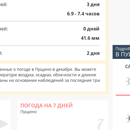
ей:
3 дня
6.9 - 7.4 часов
ней:
0 дней
41.6 мм
Подроб
:
2 дня
В П
С
нные о погоде в Пущино в декабре. Вы можете
ературе воздуха, осадках, облачности и длинне
таны на основании наблюдений за последние три
ПОГОДА НА 7 ДНЕЙ
Пущино