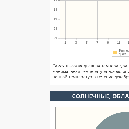
-9
-14
-19
-24
-29
1
3
5
7
9
11
Темпе
днем
Самая высокая дневная температура 
минимальная температура ночью опу
ночной температур в течение декаб
CОЛНЕЧНЫЕ, ОБЛА