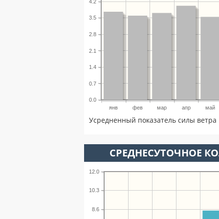
4.2
3.5
2.8
2.1
1.4
0.7
0.0
янв
фев
мар
апр
май
Усредненный показатель силы ветра 
СРЕДНЕСУТОЧНОЕ К
12.0
10.3
8.6