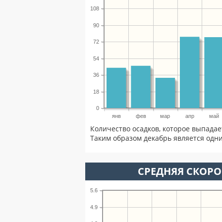
108
90
72
54
36
18
0
янв
фев
мар
апр
май
Количество осадков, которое выпадае
Таким образом декабрь является одни
СРЕДНЯЯ СКОРОС
5.6
4.9