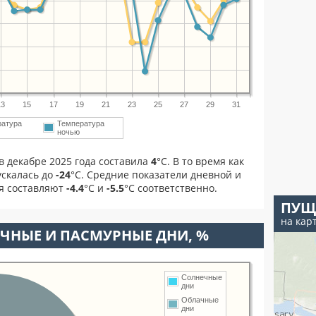
13
15
17
19
21
23
25
27
29
31
ратура
Температура
ночью
в декабре 2025 года составила
4
°С. В то время как
скалась до
-24
°C. Средние показатели дневной и
ря составляют
-4.4
°С и
-5.5
°С соответственно.
ПУЩ
на кар
ЧНЫЕ И ПАСМУРНЫЕ ДНИ, %
Солнечные
дни
Облачные
дни