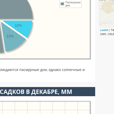
Пасмурные
дни
10%
Leaflet
| T
UNH, CSUM
13%
блюдаются пасмурные дни, однако солнечные и
САДКОВ В ДЕКАБРЕ, ММ