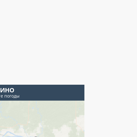
ИНО
те погоды