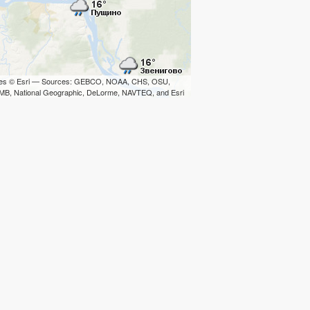
iles © Esri — Sources: GEBCO, NOAA, CHS, OSU,
B, National Geographic, DeLorme, NAVTEQ, and Esri