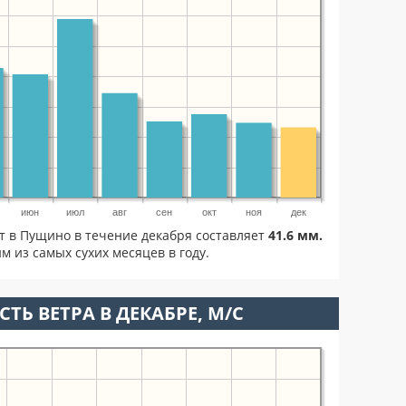
июн
июл
авг
сен
окт
ноя
дек
т в Пущино в течение декабря составляет
41.6 мм.
м из самых сухих месяцев в году.
ТЬ ВЕТРА В ДЕКАБРЕ, М/С