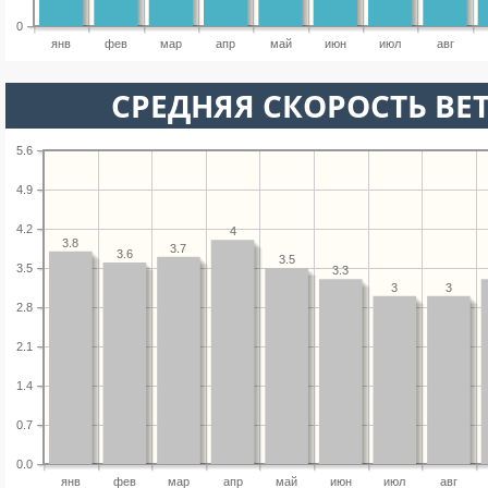
0
янв
фев
мар
апр
май
июн
июл
авг
СРЕДНЯЯ СКОРОСТЬ ВЕТ
5.6
4.9
4.2
4
3.8
3.7
3.6
3.5
3.5
3.3
3
3
2.8
2.1
1.4
0.7
0.0
янв
фев
мар
апр
май
июн
июл
авг