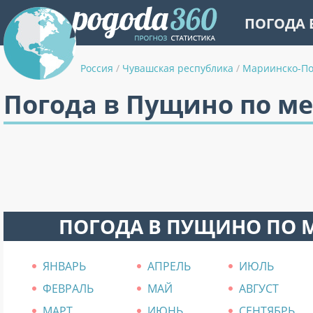
ПОГОДА 
Россия
/
Чувашская республика
/
Мариинско-По
Погода в Пущино по м
ПОГОДА В ПУЩИНО ПО 
ЯНВАРЬ
АПРЕЛЬ
ИЮЛЬ
ФЕВРАЛЬ
МАЙ
АВГУСТ
МАРТ
ИЮНЬ
СЕНТЯБРЬ