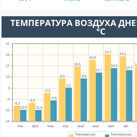
ТЕМПЕРАТУРА ВОЗДУХА ДНЕ
°C
31
24.3
23.1
24
20.8
16.5
1
15.5
17
14.3
12.7
9.0
9.0
10
3.2
3
-0.2
-4.9
-4
-6.5
-8.3
-10.9
-11.0
-11
-18
янв
фев
мар
апр
май
июн
июл
авг
Температура
Температура