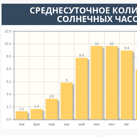
СРЕДНЕСУТОЧНОЕ КОЛ
СОЛНЕЧНЫХ ЧАС
12.0
10
10
10.3
9.4
8.4
8.6
6.9
5
5.2
3.4
2.8
1.4
1.7
1.1
0.0
янв
фев
мар
апр
май
июн
июл
авг