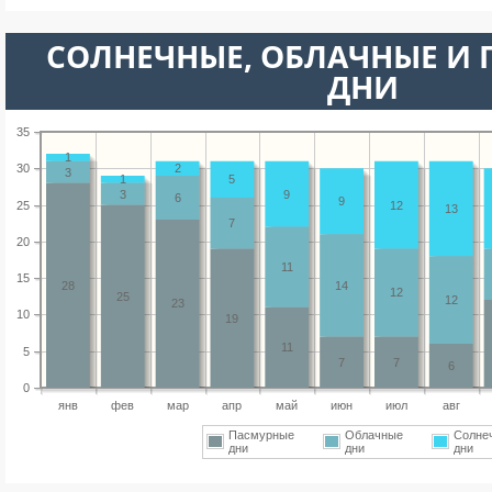
CОЛНЕЧНЫЕ, ОБЛАЧНЫЕ И
ДНИ
35
1
30
2
3
1
5
3
9
6
9
25
12
13
7
20
11
15
28
14
12
25
12
23
10
19
11
5
7
7
6
0
янв
фев
мар
апр
май
июн
июл
авг
Пасмурные
Облачные
Солне
дни
дни
дни