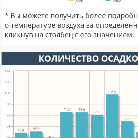
днем
ночью
* Вы можете получить более подро
о температуре воздуха за определен
кликнув на столбец с его значением.
КОЛИЧЕСТВО ОСАДКО
144
126
105.9
108
90
77.3
76.9
73
72
62
54
45.8
43.6
32.7
36