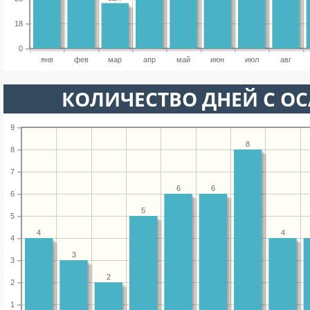
18
0
янв
фев
мар
апр
май
июн
июл
авг
КОЛИЧЕСТВО ДНЕЙ С О
9
8
8
7
6
6
6
5
5
4
4
4
3
3
2
2
1