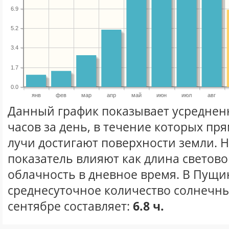
6.9
5.2
3.4
1.7
0.0
янв
фев
мар
апр
май
июн
июл
авг
Данный график показывает усреднен
часов за день, в течение которых п
лучи достигают поверхности земли. 
показатель влияют как длина световог
облачность в дневное время. В Пущи
среднесуточное количество солнечны
сентябре составляет:
6.8 ч.