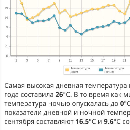
19
14
9
4
-1
-6
1
3
5
7
9
11
13
15
17
19
21
Температура
Температура
днем
ночью
Самая высокая дневная температура 
года составила
26
°С. В то время как
температура ночью опускалась до
0
°
показатели дневной и ночной темпер
сентября составляют
16.5
°С и
9.6
°С с