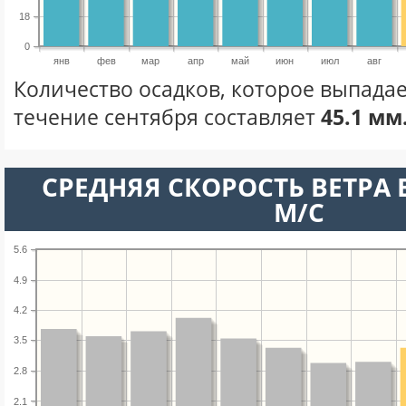
18
0
янв
фев
мар
апр
май
июн
июл
авг
Количество осадков, которое выпада
течение сентября составляет
45.1 мм
СРЕДНЯЯ СКОРОСТЬ ВЕТРА В
М/С
5.6
4.9
4.2
3.5
2.8
2.1