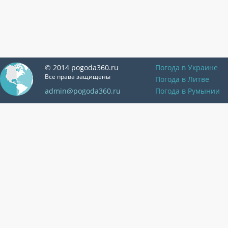
© 2014 pogoda360.ru
Погода в Украине
Все права защищены
Погода в Литве
admin@pogoda360.ru
Погода в Румынии