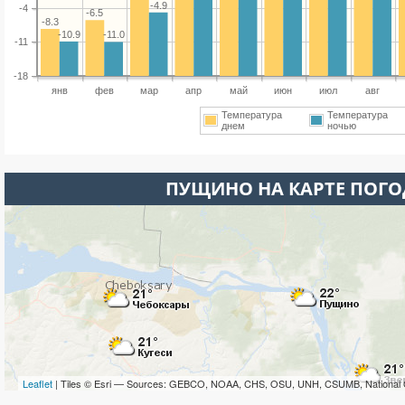
-4.9
-4
-6.5
-8.3
-10.9
-11.0
-11
-18
янв
фев
мар
апр
май
июн
июл
авг
Температура
Температура
днем
ночью
ПУЩИНО НА КАРТЕ ПОГ
Leaflet
| Tiles © Esri — Sources: GEBCO, NOAA, CHS, OSU, UNH, CSUMB, National 