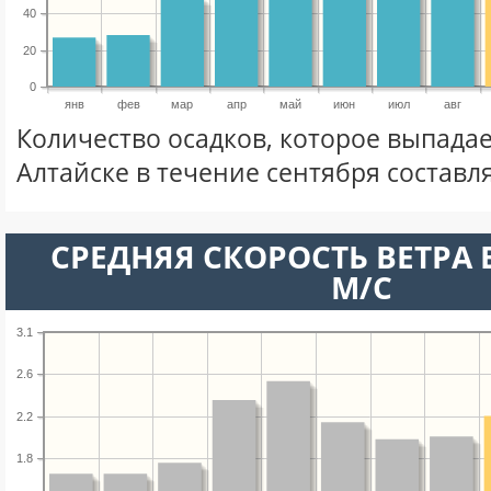
40
20
0
янв
фев
мар
апр
май
июн
июл
авг
Количество осадков, которое выпадае
Алтайске в течение сентября составл
СРЕДНЯЯ СКОРОСТЬ ВЕТРА В
М/С
3.1
2.6
2.2
1.8