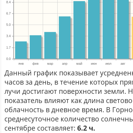
8.4
6.7
5.0
3.4
1.7
0.0
янв
фев
мар
апр
май
июн
июл
авг
Данный график показывает усреднен
часов за день, в течение которых п
лучи достигают поверхности земли. 
показатель влияют как длина световог
облачность в дневное время. В Горно
среднесуточное количество солнечны
сентябре составляет:
6.2 ч.