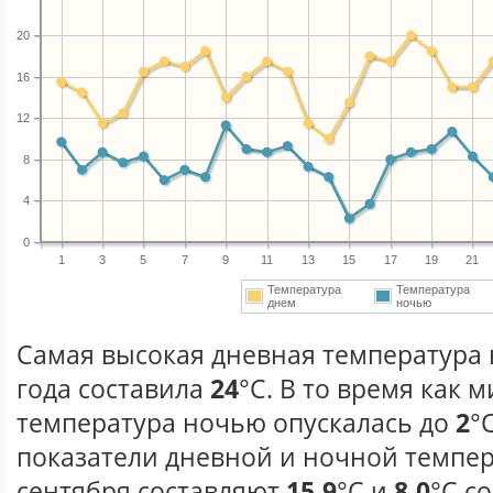
20
16
12
8
4
0
1
3
5
7
9
11
13
15
17
19
21
Температура
Температура
днем
ночью
Самая высокая дневная температура 
года составила
24
°С. В то время как
температура ночью опускалась до
2
°
показатели дневной и ночной темпер
сентября составляют
15.9
°С и
8.0
°С с