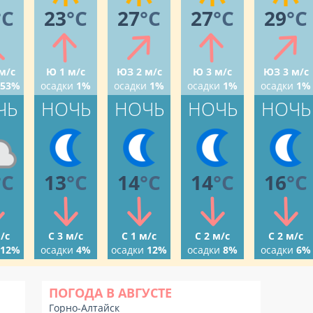
°C
23
°C
27
°C
27
°C
29
°C
м/с
Ю 1 м/с
ЮЗ 2 м/с
Ю 3 м/с
ЮЗ 3 м/с
53%
осадки
1%
осадки
1%
осадки
1%
осадки
1%
ЧЬ
НОЧЬ
НОЧЬ
НОЧЬ
НОЧЬ
°C
13
°C
14
°C
14
°C
16
°C
/с
С 3 м/с
С 1 м/с
С 2 м/с
С 2 м/с
12%
осадки
4%
осадки
12%
осадки
8%
осадки
6%
ПОГОДА В АВГУСТЕ
Горно-Алтайск