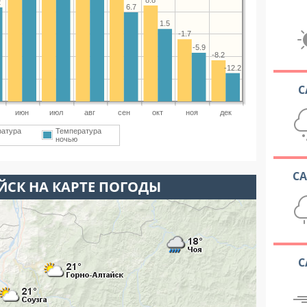
8.8
2
6.7
1.5
-1.7
-5.9
-8.2
-12.2
С
июн
июл
авг
сен
окт
ноя
дек
ратура
Температура
ночью
С
ЙСК НА КАРТЕ ПОГОДЫ
С