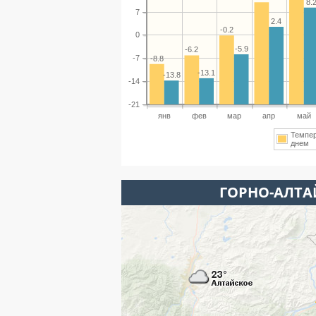
8.
7
2.4
-0.2
0
-5.9
-6.2
-7
-8.8
-13.1
-13.8
-14
-21
янв
фев
мар
апр
май
Темпе
днем
ГОРНО-АЛТА