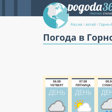
Россия
/
Алтай
/
Горно-
Погода в Горн
06.08
07.08
08.0
ЧЕТВЕРГ
ПЯТНИЦА
СУББ
ДЕНЬ
ДЕНЬ
ДЕ