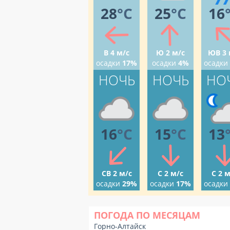
28
°C
25
°C
16
В 4 м/с
Ю 2 м/с
ЮВ 3 
осадки
17%
осадки
4%
осадки
НОЧЬ
НОЧЬ
НО
16
°C
15
°C
13
СВ 2 м/с
С 2 м/с
С 2 м
осадки
29%
осадки
17%
осадки
ПОГОДА ПО МЕСЯЦАМ
Горно-Алтайск