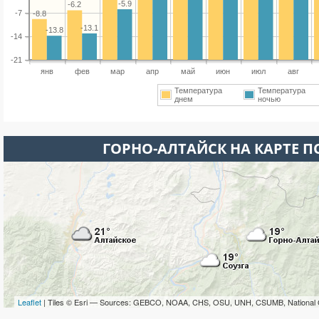
-5.9
-6.2
-7
-8.8
-13.1
-13.8
-14
-21
янв
фев
мар
апр
май
июн
июл
авг
Температура
Температура
днем
ночью
ГОРНО-АЛТАЙСК НА КАРТЕ 
Leaflet
| Tiles © Esri — Sources: GEBCO, NOAA, CHS, OSU, UNH, CSUMB, National 