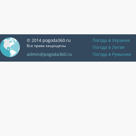
© 2014 pogoda360.ru
Погода в Украине
Все права защищены
Погода в Литве
admin@pogoda360.ru
Погода в Румынии