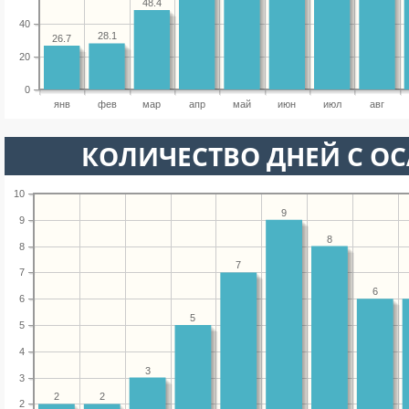
48.4
40
28.1
26.7
20
0
янв
фев
мар
апр
май
июн
июл
авг
КОЛИЧЕСТВО ДНЕЙ С О
10
9
9
8
8
7
7
6
6
5
5
4
3
3
2
2
2