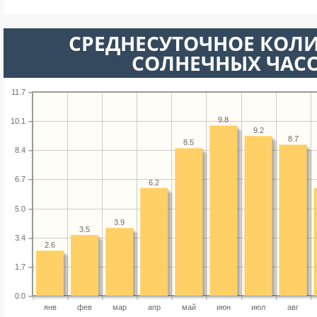
СРЕДНЕСУТОЧНОЕ КОЛ
СОЛНЕЧНЫХ ЧАС
11.7
9.8
10.1
9.2
8.7
8.5
8.4
6.7
6.2
5.0
3.9
3.5
3.4
2.6
1.7
0.0
янв
фев
мар
апр
май
июн
июл
авг