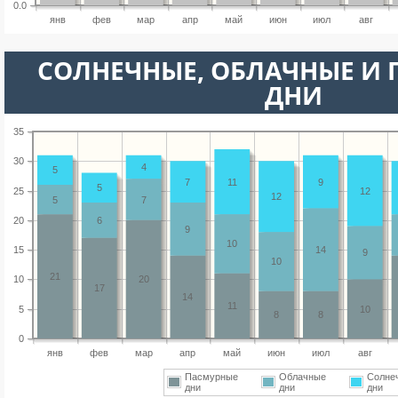
0.0
янв
фев
мар
апр
май
июн
июл
авг
CОЛНЕЧНЫЕ, ОБЛАЧНЫЕ И
ДНИ
35
30
4
5
7
11
9
5
25
12
12
5
7
20
6
9
10
15
14
9
10
21
10
20
17
14
11
5
10
8
8
0
янв
фев
мар
апр
май
июн
июл
авг
Пасмурные
Облачные
Солне
дни
дни
дни