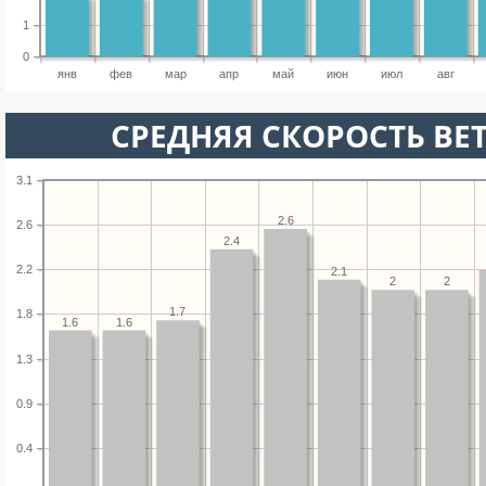
1
0
янв
фев
мар
апр
май
июн
июл
авг
СРЕДНЯЯ СКОРОСТЬ ВЕТ
3.1
2.6
2.6
2.4
2.2
2.1
2
2
1.7
1.8
1.6
1.6
1.3
0.9
0.4