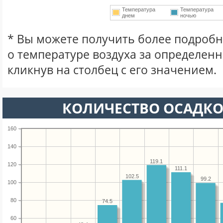
Температура
Температура
днем
ночью
* Вы можете получить более подро
о температуре воздуха за определен
кликнув на столбец с его значением.
КОЛИЧЕСТВО ОСАДКО
160
140
119.1
120
111.1
102.5
99.2
100
80
74.5
60