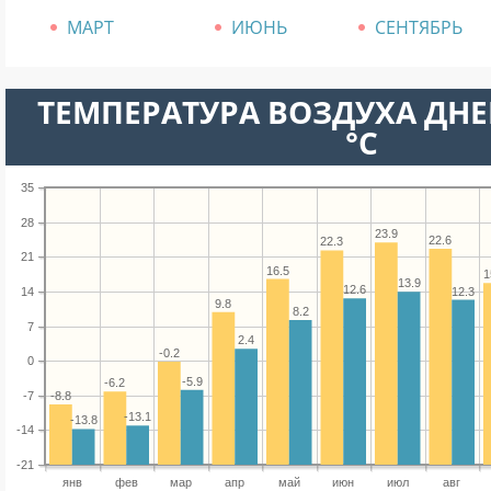
МАРТ
ИЮНЬ
СЕНТЯБРЬ
ТЕМПЕРАТУРА ВОЗДУХА ДНЕ
°C
35
28
23.9
22.6
22.3
21
16.5
1
13.9
12.6
12.3
14
9.8
8.2
7
2.4
-0.2
0
-5.9
-6.2
-7
-8.8
-13.1
-13.8
-14
-21
янв
фев
мар
апр
май
июн
июл
авг