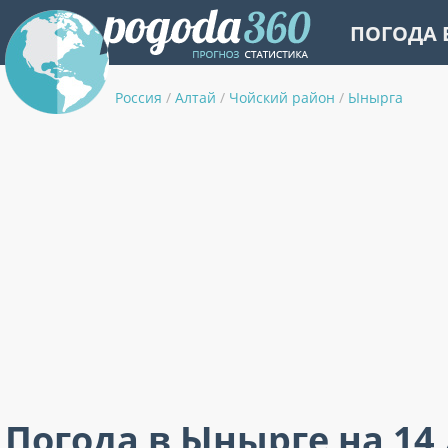
ПОГОДА 
Россия
/
Алтай
/
Чойский район
/
Ынырга
Погода в Ынырге на 14