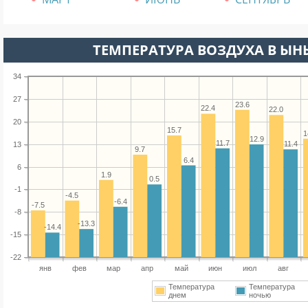
ТЕМПЕРАТУРА ВОЗДУХА В ЫНЫ
34
27
23.6
22.4
22.0
20
15.7
1
12.9
11.7
11.4
13
9.7
6.4
6
1.9
0.5
-1
-4.5
-6.4
-7.5
-8
-13.3
-14.4
-15
-22
янв
фев
мар
апр
май
июн
июл
авг
Температура
Температура
днем
ночью