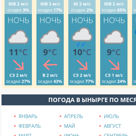
ЮВ 2 м/с
ЮВ 3 м/с
Ю 2 м/с
ЮВ 2 м/с
осадки
3%
осадки
17%
осадки
2%
осадки
65%
о
НОЧЬ
НОЧЬ
НОЧЬ
НОЧЬ
11
°C
9
°C
10
°C
9
°C
СЗ 2 м/с
В 2 м/с
СЗ 2 м/с
СЗ 1 м/с
осадки
27%
осадки
43%
осадки
77%
осадки
24%
о
ПОГОДА В ЫНЫРГЕ ПО МЕ
ЯНВАРЬ
АПРЕЛЬ
ИЮЛЬ
ФЕВРАЛЬ
МАЙ
АВГУСТ
МАРТ
ИЮНЬ
СЕНТЯБРЬ