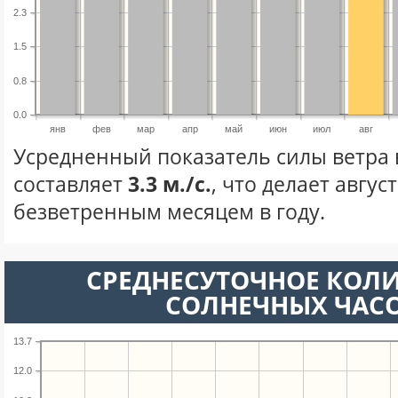
2.3
1.5
0.8
0.0
янв
фев
мар
апр
май
июн
июл
авг
Усредненный показатель силы ветра в
составляет
3.3 м./с.
, что делает авгус
безветренным месяцем в году.
СРЕДНЕСУТОЧНОЕ КОЛ
СОЛНЕЧНЫХ ЧАС
13.7
12.0