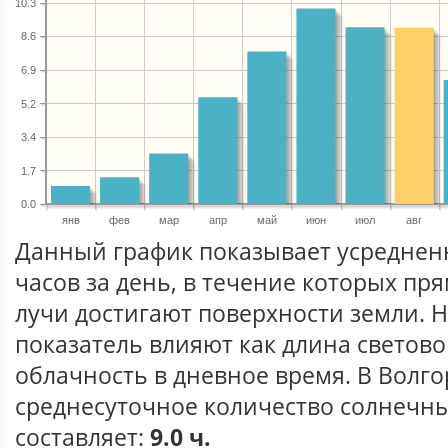
10.3
8.6
6.9
5.2
3.4
1.7
0.0
янв
фев
мар
апр
май
июн
июл
авг
Данный график показывает усреднен
часов за день, в течение которых п
лучи достигают поверхности земли. 
показатель влияют как длина световог
облачность в дневное время. В Волг
среднесуточное количество солнечных
составляет:
9.0 ч.