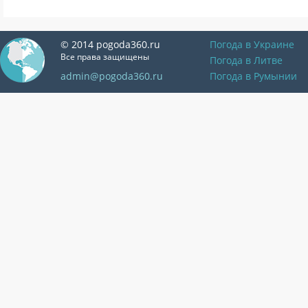
© 2014 pogoda360.ru
Погода в Украине
Все права защищены
Погода в Литве
admin@pogoda360.ru
Погода в Румынии