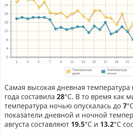
24
20
16
12
8
4
0
1
3
5
7
9
11
13
15
17
19
21
Температура
Температура
днем
ночью
Самая высокая дневная температура в
года составила
28
°С. В то время как
температура ночью опускалась до
7
°
показатели дневной и ночной темпер
августа составляют
19.5
°С и
13.2
°С со