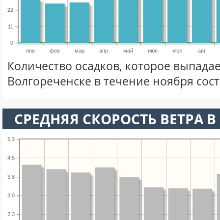
22
11
0
янв
фев
мар
апр
май
июн
июл
авг
Количество осадков, которое выпадае
Волгореченске в течение ноября сос
СРЕДНЯЯ СКОРОСТЬ ВЕТРА В 
5.3
4.5
3.8
3.0
2.3