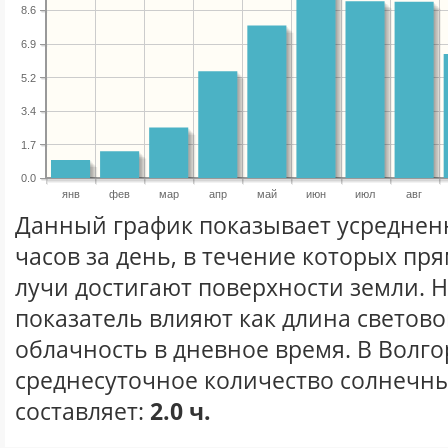
8.6
6.9
5.2
3.4
1.7
0.0
янв
фев
мар
апр
май
июн
июл
авг
Данный график показывает усреднен
часов за день, в течение которых п
лучи достигают поверхности земли. 
показатель влияют как длина световог
облачность в дневное время. В Волг
среднесуточное количество солнечны
составляет:
2.0 ч.