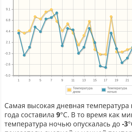
9.1
6.8
4.4
2.1
-0.3
-2.6
-5.0
1
3
5
7
9
11
13
15
17
19
21
Температура
Температура
днем
ночью
Самая высокая дневная температура 
года составила
9
°С. В то время как 
температура ночью опускалась до
-3
°