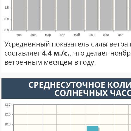
1.5
0.8
0.0
янв
фев
мар
апр
май
июн
июл
авг
Усредненный показатель силы ветра 
составляет
4.4 м./с.
, что делает нояб
ветренным месяцем в году.
СРЕДНЕСУТОЧНОЕ КОЛ
СОЛНЕЧНЫХ ЧАС
13.7
12.0
10.3