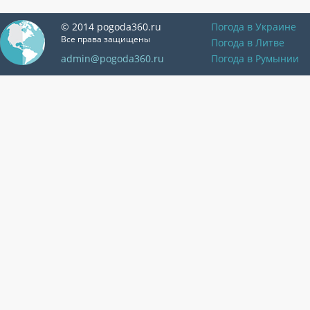
© 2014 pogoda360.ru
Погода в Украине
Все права защищены
Погода в Литве
admin@pogoda360.ru
Погода в Румынии