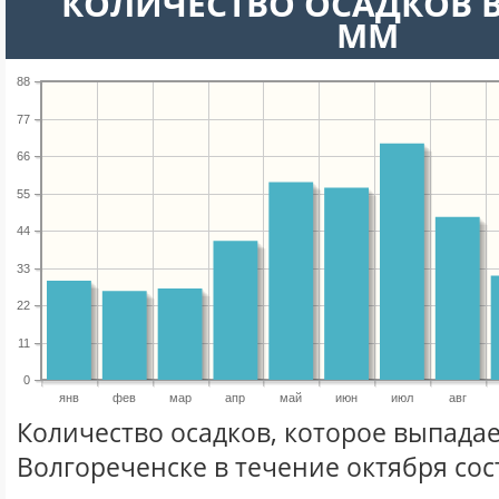
КОЛИЧЕСТВО ОСАДКОВ В
ММ
88
77
66
55
44
33
22
11
0
янв
фев
мар
апр
май
июн
июл
авг
Количество осадков, которое выпадае
Волгореченске в течение октября со