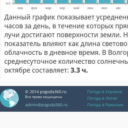
0.0
янв
фев
мар
апр
май
июн
июл
авг
Данный график показывает усреднен
часов за день, в течение которых п
лучи достигают поверхности земли. 
показатель влияют как длина световог
облачность в дневное время. В Волг
среднесуточное количество солнечны
октябре составляет:
3.3 ч.
© 2014 pogoda360.ru
Погода в Украине
Все права защищены
Погода в Литве
admin@pogoda360.ru
Погода в Румынии