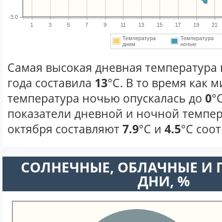
-3.0
1
3
5
7
9
11
13
15
17
19
21
Температура
Температура
днем
ночью
Самая высокая дневная температура 
года составила
13
°С. В то время как
температура ночью опускалась до
0
°
показатели дневной и ночной темпер
октября составляют
7.9
°С и
4.5
°С соо
CОЛНЕЧНЫЕ, ОБЛАЧНЫЕ И
ДНИ, %