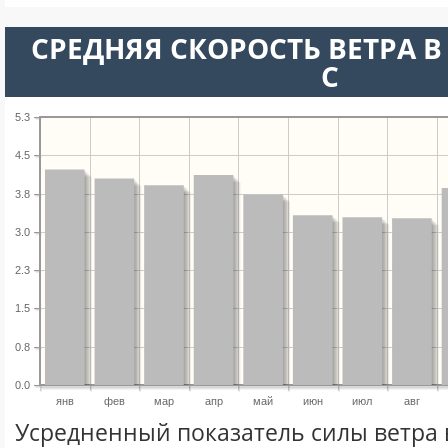
СРЕДНЯЯ СКОРОСТЬ ВЕТРА В 
С
5.3
4.5
3.8
3.0
2.3
1.5
0.8
0.0
янв
фев
мар
апр
май
июн
июл
авг
Усредненный показатель силы ветра 