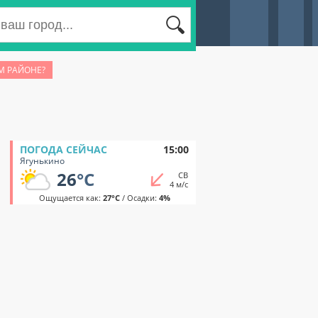
М РАЙОНЕ?
ПОГОДА СЕЙЧАС
15:00
Ягунькино
26
°C
СВ
4 м/с
Ощущается как:
27°C
/ Осадки:
4%