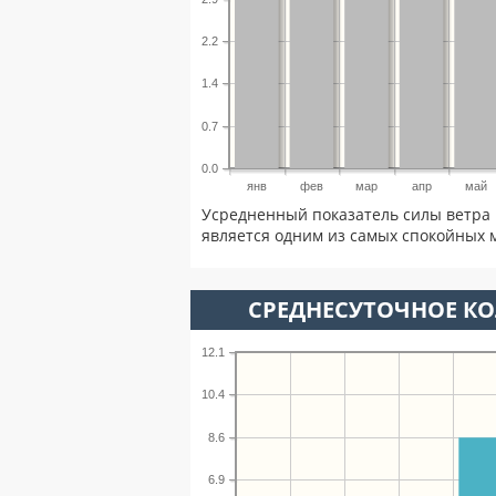
2.2
1.4
0.7
0.0
янв
фев
мар
апр
май
Усредненный показатель силы ветра 
является одним из самых спокойных м
СРЕДНЕСУТОЧНОЕ К
12.1
10.4
8.6
6.9