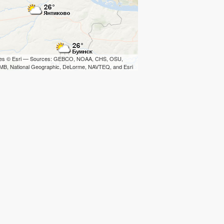
iles © Esri — Sources: GEBCO, NOAA, CHS, OSU,
B, National Geographic, DeLorme, NAVTEQ, and Esri