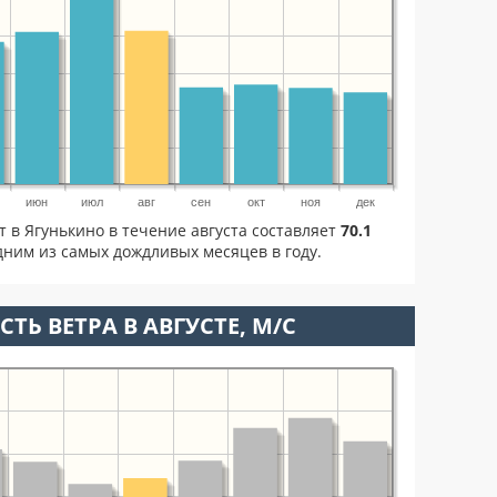
июн
июл
авг
сен
окт
ноя
дек
т в Ягунькино в течение августа составляет
70.1
дним из самых дождливых месяцев в году.
ТЬ ВЕТРА В АВГУСТЕ, М/С