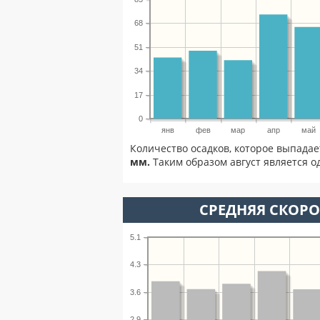
68
51
34
17
0
янв
фев
мар
апр
май
Количество осадков, которое выпадае
мм.
Таким образом август является о
СРЕДНЯЯ СКОРОС
5.1
4.3
3.6
2.9