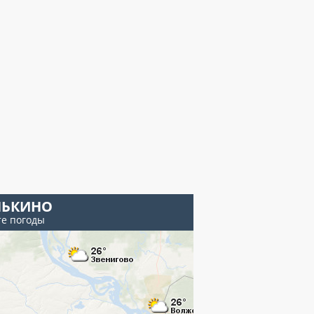
НЬКИНО
те погоды