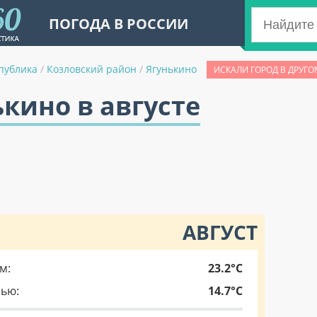
ПОГОДА В РОССИИ
публика
/
Козловский район
/
Ягунькино
ИСКАЛИ ГОРОД В ДРУГО
ькино в августе
АВГУСТ
м:
23.2°C
чью:
14.7°C