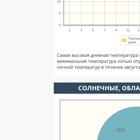
10
5
0
1
3
5
7
9
11
1
Темпер
днем
Самая высокая дневная температура в
минимальная температура ночью опу
ночной температур в течение август
CОЛНЕЧНЫЕ, ОБЛА
35%