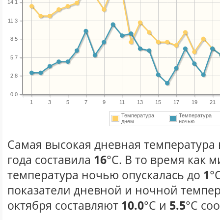
14.1
11.3
8.5
5.7
2.8
0.0
1
3
5
7
9
11
13
15
17
19
21
Температура
Температура
днем
ночью
Самая высокая дневная температура 
года составила
16
°С. В то время как
температура ночью опускалась до
1
°
показатели дневной и ночной темпер
октября составляют
10.0
°С и
5.5
°С со