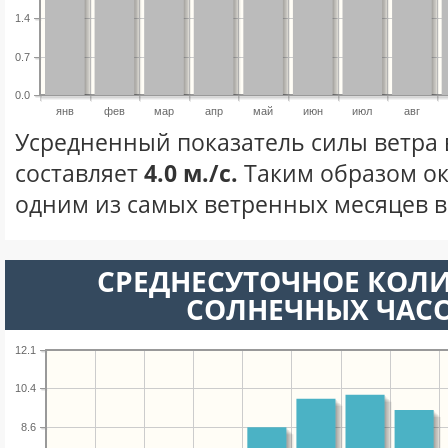
1.4
0.7
0.0
янв
фев
мар
апр
май
июн
июл
авг
Усредненный показатель силы ветра 
составляет
4.0 м./с.
Таким образом ок
одним из самых ветренных месяцев в 
СРЕДНЕСУТОЧНОЕ КОЛ
СОЛНЕЧНЫХ ЧАС
12.1
10.4
8.6