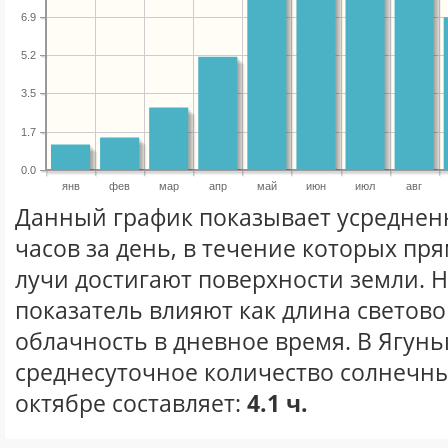
6.9
5.2
3.5
1.7
0.0
янв
фев
мар
апр
май
июн
июл
авг
Данный график показывает усреднен
часов за день, в течение которых п
лучи достигают поверхности земли. 
показатель влияют как длина световог
облачность в дневное время. В Ягун
среднесуточное количество солнечны
октябре составляет:
4.1 ч.