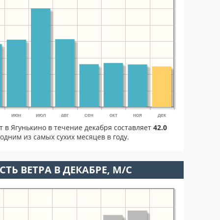
июн
июл
авг
сен
окт
ноя
дек
т в Ягунькино в течение декабря составляет
42.0
одним из самых сухих месяцев в году.
ТЬ ВЕТРА В ДЕКАБРЕ, М/С