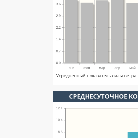
3.6
2.9
2.2
1.4
0.7
0.0
янв
фев
мар
апр
май
Усредненный показатель силы ветра 
СРЕДНЕСУТОЧНОЕ К
12.1
10.4
8.6