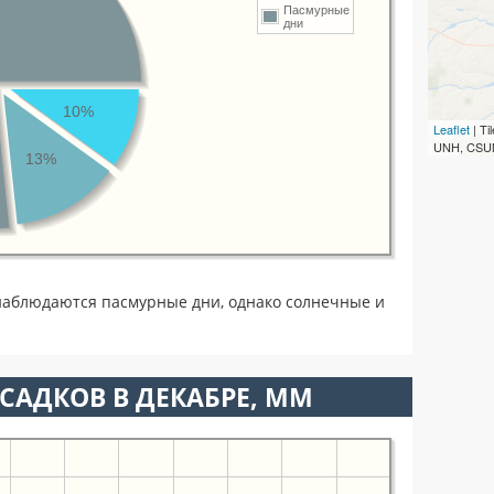
Пасмурные
дни
10%
Leaflet
| T
UNH, CSUM
13%
наблюдаются пасмурные дни, однако солнечные и
САДКОВ В ДЕКАБРЕ, ММ