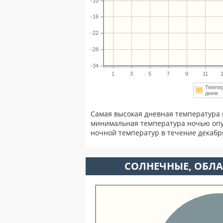
-10
-16
-22
-28
-34
1
3
5
7
9
11
Темпе
днем
Самая высокая дневная температура 
минимальная температура ночью опу
ночной температур в течение декаб
CОЛНЕЧНЫЕ, ОБЛА