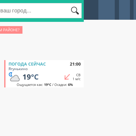
М РАЙОНЕ?
ПОГОДА СЕЙЧАС
21:00
Ягунькино
19
°C
СВ
1 м/с
Ощущается как:
19°C
/ Осадки:
6%