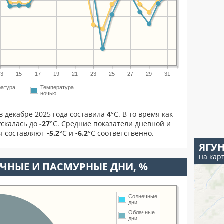
13
15
17
19
21
23
25
27
29
31
ратура
Температура
ночью
в декабре 2025 года составила
4
°С. В то время как
скалась до
-27
°C. Средние показатели дневной и
ря составляют
-5.2
°С и
-6.2
°С соответственно.
ЯГУ
на кар
ЧНЫЕ И ПАСМУРНЫЕ ДНИ, %
Солнечные
дни
Облачные
дни