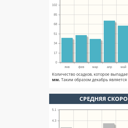
102
85
68
51
34
17
0
янв
фев
мар
апр
май
Количество осадков, которое выпадае
мм.
Таким образом декабрь является 
СРЕДНЯЯ СКОРОС
5.1
4.3