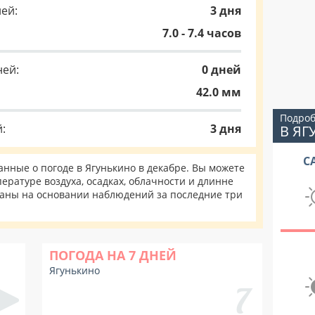
ей:
3 дня
7.0 - 7.4 часов
ней:
0 дней
42.0 мм
Подроб
:
3 дня
В Я
С
ные о погоде в Ягунькино в декабре. Вы можете
ературе воздуха, осадках, облачности и длинне
таны на основании наблюдений за последние три
ПОГОДА НА 7 ДНЕЙ
Ягунькино