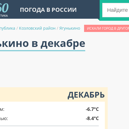
ПОГОДА В РОССИИ
публика
/
Козловский район
/
Ягунькино
ИСКАЛИ ГОРОД В ДРУГО
ькино в декабре
ДЕКАБРЬ
м:
-6.7°C
чью:
-8.4°C