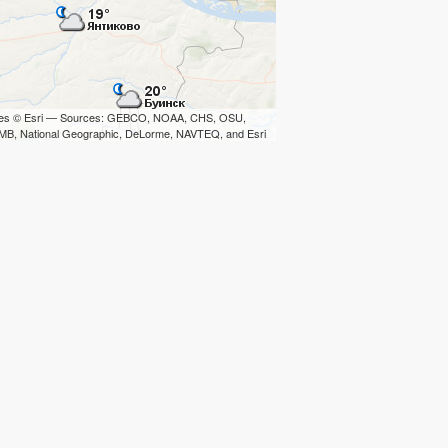
iles © Esri — Sources: GEBCO, NOAA, CHS, OSU,
B, National Geographic, DeLorme, NAVTEQ, and Esri