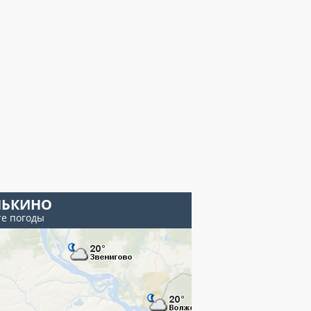
НЬКИНО
те погоды