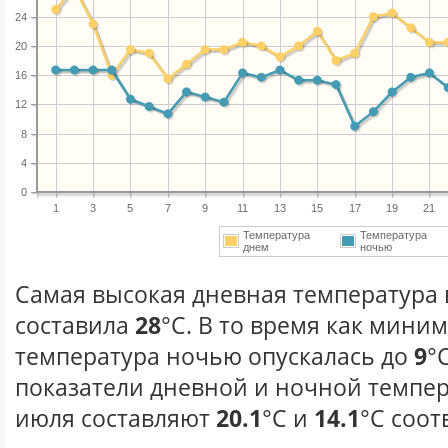
24
20
16
12
8
4
0
1
3
5
7
9
11
13
15
17
19
21
Температура
Температура
днем
ночью
Самая высокая дневная температура 
составила
28
°С. В то время как мини
температура ночью опускалась до
9
°
показатели дневной и ночной темпер
июля составляют
20.1
°С и
14.1
°С соот