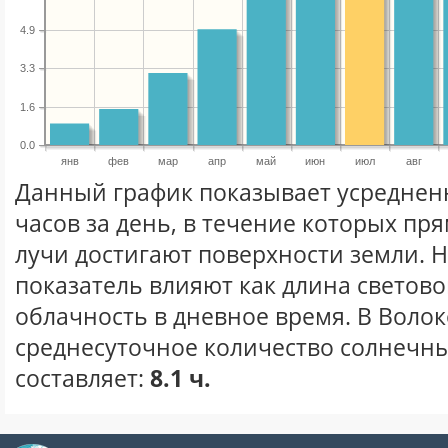
4.9
3.3
1.6
0.0
янв
фев
мар
апр
май
июн
июл
авг
Данный график показывает усреднен
часов за день, в течение которых п
лучи достигают поверхности земли. 
показатель влияют как длина световог
облачность в дневное время. В Воло
среднесуточное количество солнечны
составляет:
8.1 ч.