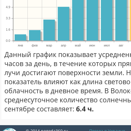
4.9
3.3
1.6
0.0
янв
фев
мар
апр
май
июн
июл
авг
Данный график показывает усреднен
часов за день, в течение которых п
лучи достигают поверхности земли. 
показатель влияют как длина световог
облачность в дневное время. В Воло
среднесуточное количество солнечны
сентябре составляет:
6.4 ч.
© 2014 pogoda360.ru
Погода в Украине