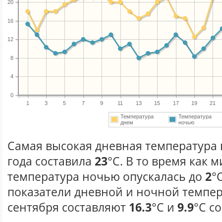
20
16
12
8
4
0
1
3
5
7
9
11
13
15
17
19
21
Температура
Температура
днем
ночью
Самая высокая дневная температура 
года составила
23
°С. В то время как
температура ночью опускалась до
2
°
показатели дневной и ночной темпер
сентября составляют
16.3
°С и
9.9
°С с